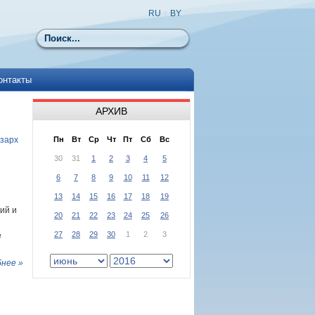
RU
|
BY
Поиск
онтакты
АРХИВ
кзарх
Пн
Вт
Ср
Чт
Пт
Сб
Вс
30
31
1
2
3
4
5
6
7
8
9
10
11
12
13
14
15
16
17
18
19
ий и
20
21
22
23
24
25
26
27
28
29
30
1
2
3
е
нее »