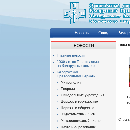
Новости
Синод
Белор
Навига
НОВОСТИ
Главные новости
1030-летие Православия
на белорусских землях
Белорусская
Православная Церковь
Митрополит
Епархии
Синодальные учреждения
Б
Церковь и государство
г
Церковь и общество
Издательства и СМИ
Страни
Межрелигиозный диалог
Наука и образование