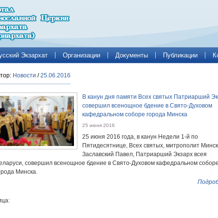
усский Экзархат
Организации
Документы
Публикации
К
тор:
Новости
/
25.06.2016
В канун дня памяти Всех святых Патриарший Э
совершил всенощное бдение в Свято-Духовом
кафедральном соборе города Минска
25 июня 2016
25 июня 2016 года, в канун Недели 1-й по
Пятидесятнице, Всех святых, митрополит Минск
Заславский Павел, Патриарший Экзарх всея
еларуси, совершил всенощное бдение в Свято-Духовом кафедральном собор
орода Минска.
Подроб
ца: