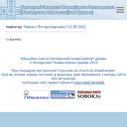
Беларускі Экзархат Маскоўскага Патрыярхата
(Беларуская Праваслаўная Царква)
Навіны
Фотарэпартажы
12.06.2022
Навігатар:
/
/
старонка:
Афіцыйны партал Беларускай праваслаўнай Царквы
© Беларуская Праваслаўная Царква 2019
Пры перадруку матэрыялаў спасылка на
church.by
абавязковая.
Калі вы хочаце задаць пытанне ці выказаць свае меркаванне з нагоды сайта
або артыкулаў,
напішыце нам, скарыстаўшыся
паштовай формай.