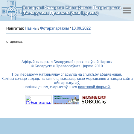
Беларускі Экзархат Маскоўскага Патрыярхата
(Беларуская Праваслаўная Царква)
Навіны
Фотарэпартажы
13.09.2022
Навігатар:
/
/
старонка:
Афіцыйны партал Беларускай праваслаўнай Царквы
© Беларуская Праваслаўная Царква 2019
Пры перадруку матэрыялаў спасылка на
church.by
абавязковая.
Калі вы хочаце задаць пытанне ці выказаць свае меркаванне з нагоды сайта
або артыкулаў,
напішыце нам, скарыстаўшыся
паштовай формай.