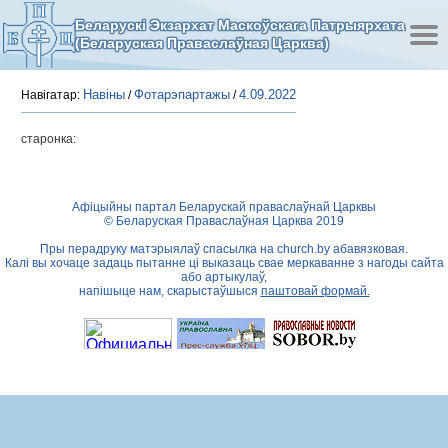
Беларускі Экзархат Маскоўскага Патрыярхата
(Беларуская Праваслаўная Царква)
Навіны
Фотарэпартажы
4.09.2022
Навігатар:
/
/
старонка:
Афіцыйны партал Беларускай праваслаўнай Царквы
© Беларуская Праваслаўная Царква 2019
Пры перадруку матэрыялаў спасылка на
church.by
абавязковая.
Калі вы хочаце задаць пытанне ці выказаць свае меркаванне з нагоды сайта
або артыкулаў,
напішыце нам, скарыстаўшыся
паштовай формай.