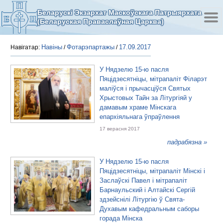
Беларускі Экзархат Маскоўскага Патрыярхата
(Беларуская Праваслаўная Царква)
Навіны
Фотарэпартажы
17.09.2017
Навігатар:
/
/
У Нядзелю 15-ю пасля
Пяцідзесятніцы, мітрапаліт Філарэт
маліўся і прычасціўся Святых
Хрыстовых Тайн за Літургіяй у
дамавым храме Мінскага
епархіяльнага ўпраўлення
17 верасня 2017
падрабязна »
У Нядзелю 15-ю пасля
Пяцідзесятніцы, мітрапаліт Мінскі і
Заслаўскі Павел і мітрапаліт
Барнаульский і Алтайскі Сергій
здзейснілі Літургію ў Свята-
Духавым кафедральным саборы
горада Мінска