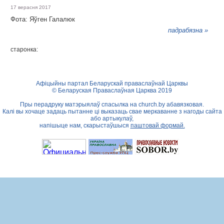
17 верасня 2017
Фота: Яўген Галалюк
падрабязна »
старонка:
Афіцыйны партал Беларускай праваслаўнай Царквы
© Беларуская Праваслаўная Царква 2019
Пры перадруку матэрыялаў спасылка на
church.by
абавязковая.
Калі вы хочаце задаць пытанне ці выказаць свае меркаванне з нагоды сайта
або артыкулаў,
напішыце нам, скарыстаўшыся
паштовай формай.