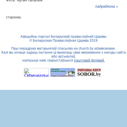
Фота: Яўген Галалюк
падрабязна »
старонка:
Афіцыйны партал Беларускай праваслаўнай Царквы
© Беларуская Праваслаўная Царква 2019
Пры перадруку матэрыялаў спасылка на
church.by
абавязковая.
Калі вы хочаце задаць пытанне ці выказаць свае меркаванне з нагоды сайта
або артыкулаў,
напішыце нам, скарыстаўшыся
паштовай формай.