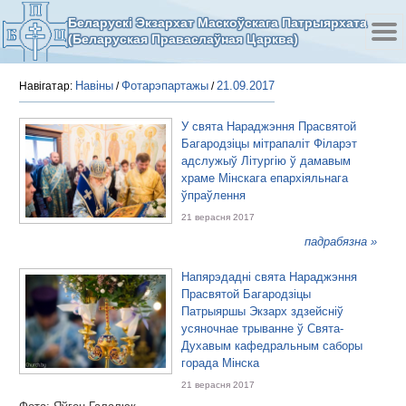
Беларускі Экзархат Маскоўскага Патрыярхата
(Беларуская Праваслаўная Царква)
Навіны
Фотарэпартажы
21.09.2017
Навігатар:
/
/
У свята Нараджэння Прасвятой
Багародзіцы мітрапаліт Філарэт
адслужыў Літургію ў дамавым
храме Мінскага епархіяльнага
ўпраўлення
21 верасня 2017
падрабязна »
Напярэдадні свята Нараджэння
Прасвятой Багародзіцы
Патрыяршы Экзарх здзейсніў
усяночнае трыванне ў Свята-
Духавым кафедральным саборы
горада Мінска
21 верасня 2017