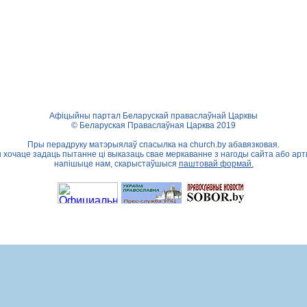
Афіцыйны партал Беларускай праваслаўнай Царквы
© Беларуская Праваслаўная Царква 2019
Пры перадруку матэрыялаў спасылка на
church.by
абавязковая.
ы хочаце задаць пытанне ці выказаць свае меркаванне з нагоды сайта або арт
напішыце нам, скарыстаўшыся
паштовай формай.