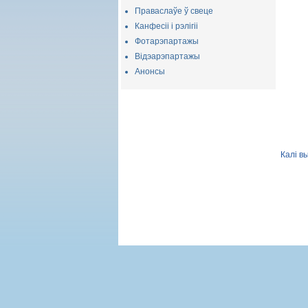
Праваслаўе ў свеце
Канфесіі і рэлігіі
Фотарэпартажы
Відэарэпартажы
Анонсы
Калі в