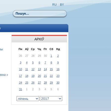
RU
|
BY
Пошук
ы
АРХІЎ
шы
Пн
Аў
Ср
Чц
Пт
Сб
Нд
26
27
28
29
30
1
2
3
4
5
6
7
8
9
10
11
12
13
14
15
16
язна »
17
18
19
20
21
22
23
24
25
26
27
28
29
30
31
1
2
3
4
5
6