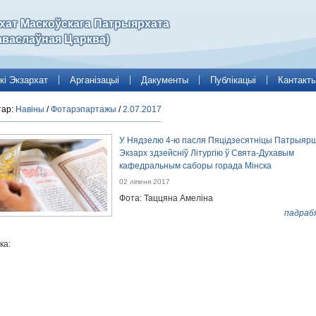
рхат Маскоўскага Патрыярхата
аваслаўная Царква)
кі Экзархат
Арганізацыі
Дакументы
Публікацыі
Кантакт
тар:
Навіны
/
Фотарэпартажы
/
2.07.2017
У Нядзелю 4-ю пасля Пяцідзесятніцы Патрыяр
Экзарх здзейсніў Літургію ў Свята-Духавым
кафедральным саборы горада Мінска
02 ліпеня 2017
Фота: Таццяна Амеліна
падраб
ка: