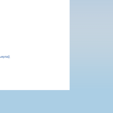
ыкулаў,