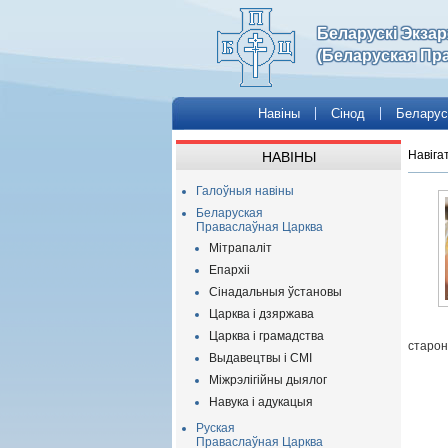
Беларускі Экза
(Беларуская Пр
Навіны
Сінод
Беларус
Навіга
НАВІНЫ
Галоўныя навіны
Беларуская
Праваслаўная Царква
Мітрапаліт
Епархіі
Сінадальныя ўстановы
Царква і дзяржава
Царква і грамадства
старон
Выдавецтвы і СМІ
Міжрэлігійны дыялог
Навука і адукацыя
Руская
Праваслаўная Царква