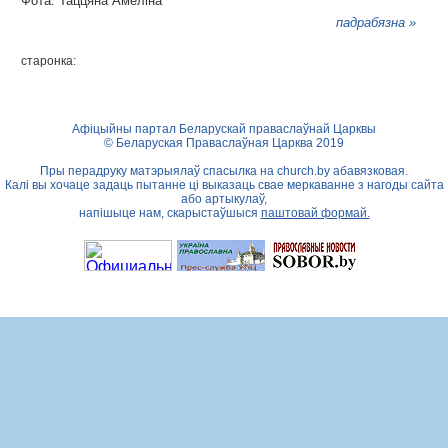
Фота: Таццяна Амеліна
падрабязна »
старонка:
Афіцыйны партал Беларускай праваслаўнай Царквы
© Беларуская Праваслаўная Царква 2019
Пры перадруку матэрыялаў спасылка на
church.by
абавязковая.
Калі вы хочаце задаць пытанне ці выказаць свае меркаванне з нагоды сайта
або артыкулаў,
напішыце нам, скарыстаўшыся
паштовай формай.