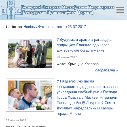
Беларускі Экзархат Маскоўскага Патрыярхата
(Беларуская Праваслаўная Царква)
Навіны
Фотарэпартажы
23.07.2017
Навігатар:
/
/
У будуемым храме аграгарадка
Азярыцкая Слабада адбылося
архіерэйскае богаслужэнне
23 ліпеня 2017
Фота: Хрысціна Казлова
падрабязна »
У Нядзелю 7-ю пасля
Пяцідзесятніцы, дзень святкавання
ўскладання слаўнай рызы Госпада
Іісуса Хрыста ў Маскве, мітрапаліт
Павел здзейсніў Літургію ў Свята-
Духавым кафедральным саборы
горада Мінска
23 ліпеня 2017