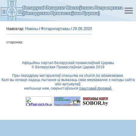
Беларускі Экзархат Маскоўскага Патрыярхата
(Беларуская Праваслаўная Царква)
Навіны
Фотарэпартажы
29.08.2020
Навігатар:
/
/
старонка:
Афіцыйны партал Беларускай праваслаўнай Царквы
© Беларуская Праваслаўная Царква 2019
Пры перадруку матэрыялаў спасылка на
church.by
абавязковая.
Калі вы хочаце задаць пытанне ці выказаць свае меркаванне з нагоды сайта
або артыкулаў,
напішыце нам, скарыстаўшыся
паштовай формай.