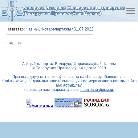
Беларускі Экзархат Маскоўскага Патрыярхата
(Беларуская Праваслаўная Царква)
Навіны
Фотарэпартажы
31.07.2022
Навігатар:
/
/
старонка:
Афіцыйны партал Беларускай праваслаўнай Царквы
© Беларуская Праваслаўная Царква 2019
Пры перадруку матэрыялаў спасылка на
church.by
абавязковая.
Калі вы хочаце задаць пытанне ці выказаць свае меркаванне з нагоды сайта
або артыкулаў,
напішыце нам, скарыстаўшыся
паштовай формай.