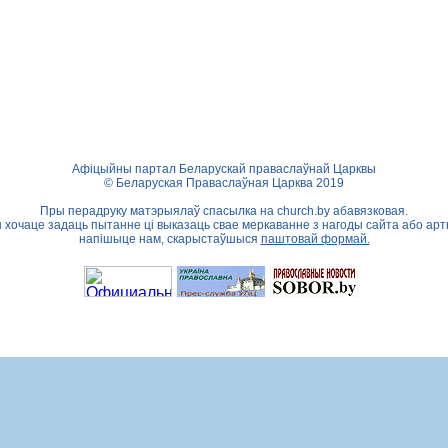
Афіцыйны партал Беларускай праваслаўнай Царквы
© Беларуская Праваслаўная Царква 2019
Пры перадруку матэрыялаў спасылка на
church.by
абавязковая.
ы хочаце задаць пытанне ці выказаць свае меркаванне з нагоды сайта або арт
напішыце нам, скарыстаўшыся
паштовай формай.