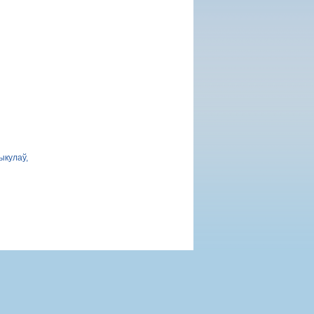
ыкулаў,