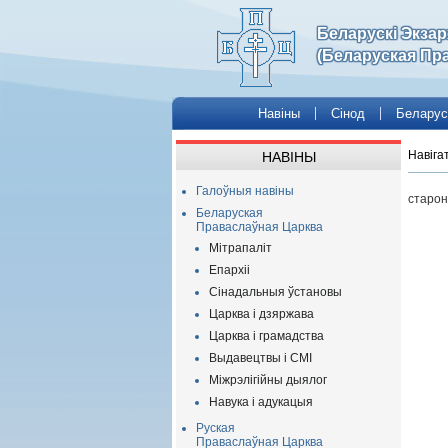
Беларускі Экза
(Беларуская Пр
Навіны
Сінод
Беларус
Навіга
НАВІНЫ
Галоўныя навіны
старон
Беларуская
Праваслаўная Царква
Мітрапаліт
Епархіі
Сінадальныя ўстановы
Царква і дзяржава
Царква і грамадства
Выдавецтвы і СМІ
Міжрэлігійны дыялог
Навука і адукацыя
Руская
Праваслаўная Царква