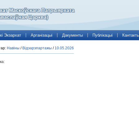
рхат Маскоўскага Патрыярхата
аваслаўная Царква)
кі Экзархат
Арганізацыі
Дакументы
Публікацыі
Кантакт
тар:
Навіны
/
Відэарэпартажы
/
10.05.2026
ка: