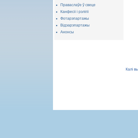
Праваслаўе ў свеце
Канфесіі і рэлігіі
Фотарэпартажы
Відэарэпартажы
Анонсы
Калі в