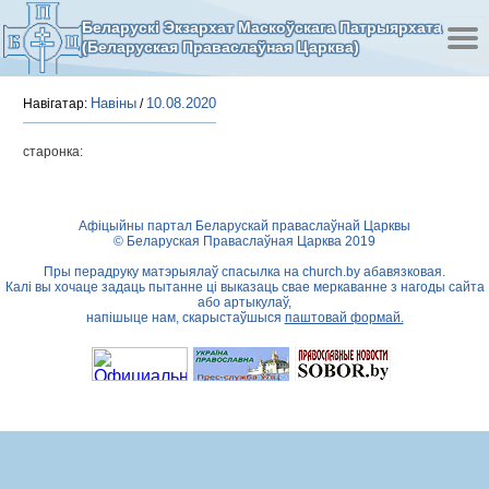
Беларускі Экзархат Маскоўскага Патрыярхата
(Беларуская Праваслаўная Царква)
Навіны
10.08.2020
Навігатар:
/
старонка:
Афіцыйны партал Беларускай праваслаўнай Царквы
© Беларуская Праваслаўная Царква 2019
Пры перадруку матэрыялаў спасылка на
church.by
абавязковая.
Калі вы хочаце задаць пытанне ці выказаць свае меркаванне з нагоды сайта
або артыкулаў,
напішыце нам, скарыстаўшыся
паштовай формай.