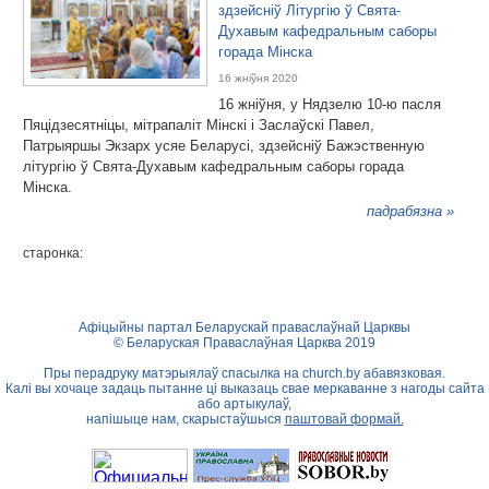
здзейсніў Літургію ў Свята-
Духавым кафедральным саборы
горада Мінска
16 жніўня 2020
16 жніўня, у Нядзелю 10-ю пасля
Пяцідзесятніцы, мітрапаліт Мінскі і Заслаўскі Павел,
Патрыяршы Экзарх усяе Беларусі, здзейсніў Бажэственную
літургію ў Свята-Духавым кафедральным саборы горада
Мінска.
падрабязна »
старонка:
Афіцыйны партал Беларускай праваслаўнай Царквы
© Беларуская Праваслаўная Царква 2019
Пры перадруку матэрыялаў спасылка на
church.by
абавязковая.
Калі вы хочаце задаць пытанне ці выказаць свае меркаванне з нагоды сайта
або артыкулаў,
напішыце нам, скарыстаўшыся
паштовай формай.