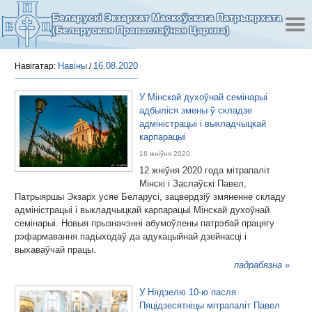
Беларускі Экзархат Маскоўскага Патрыярхата
(Беларуская Праваслаўная Царква)
Навіны
16.08.2020
Навігатар:
/
У Мінскай духоўнай семінарыі
адбыліся змены ў складзе
адміністрацыі і выкладчыцкай
карпарацыі
16 жніўня 2020
12 жніўня 2020 года мітрапаліт
Мінскі і Заслаўскі Павел,
Патрыяршы Экзарх усяе Беларусі, зацвердзіў змяненне складу
адміністрацыі і выкладчыцкай карпарацыі Мінскай духоўнай
семінарыі. Новыя прызначэнні абумоўлены патрэбай працягу
рэфармавання падыходаў да адукацыйнай дзейнасці і
выхаваўчай працы.
падрабязна »
У Нядзелю 10-ю пасля
Пяцідзесятніцы мітрапаліт Павел