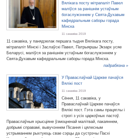
Вялікага посту мітрапаліт Павел
маліўся за ранішнім устаўным
богаслужэннем у Свята-Духавым
кафедральным саборы горада
Мінска
11 сакавіка 2019
11 сакавіка, у панядзелак першага тыдня Вялікага посту,
мітрапаліт Мінскі і Заслаўскі Павел, Патрыяршы Экзарх усяе
Беларусі, маліўся за ранішнім устаўным богаслужэннем у
Свята-Духавым кафедральным саборы горада Мінска.
падрабязна »
У Праваслаўнай Царкве пачаўся
Вялікі пост
11 сакавіка 2019
Сёння, 11 сакавіка, у
Праваслаўнай Царкве пачаўся
Вялікі пост. Гэта самы працяглы і
строгі з усіх царкоўных пастоў.
Праваслаўныя хрысціяне ўзмоцненай малітвай, пакаяннем,
добрымі справамі, вывучэннем Пісання і цялесным
устрыманнем рыхтуюць свае сэрцы да сустрэчы Пасхі