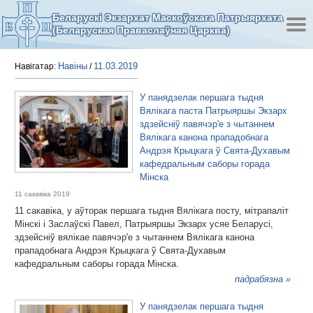
Беларускі Экзархат Маскоўскага Патрыярхата
(Беларуская Праваслаўная Царква)
Навіны
11.03.2019
Навігатар:
/
У панядзелак першага тыдня
Вялікага паста Патрыяршы Экзарх
здзейсніў павячэр'е з чытаннем
Вялікага канона прападобнага
Андрэя Крыцкага ў Свята-Духавым
кафедральным саборы горада
Мінска
11 сакавіка 2019
11 сакавіка, у аўторак першага тыдня Вялікага посту, мітрапаліт
Мінскі і Заслаўскі Павел, Патрыяршы Экзарх усяе Беларусі,
здзейсніў вялікае павячэр'е з чытаннем Вялікага канона
прападобнага Андрэя Крыцкага ў Свята-Духавым
кафедральным саборы горада Мінска.
падрабязна »
У панядзелак першага тыдня