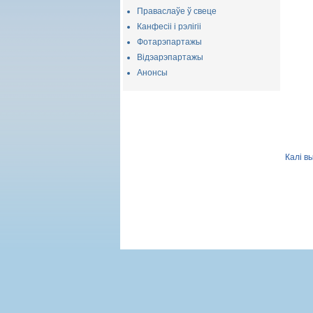
Праваслаўе ў свеце
Канфесіі і рэлігіі
Фотарэпартажы
Відэарэпартажы
Анонсы
Калі в