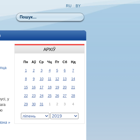
RU
|
BY
Пошук
ы
АРХІЎ
Пн
Аў
Ср
Чц
Пт
Сб
Нд
рпца
1
2
3
4
5
6
7
8
9
10
11
12
13
14
15
16
17
18
19
20
21
і
22
23
24
25
26
27
28
сі, у
29
30
31
1
2
3
4
нага
ую
язна »