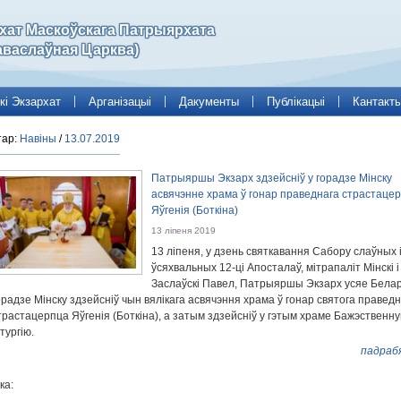
рхат Маскоўскага Патрыярхата
аваслаўная Царква)
кі Экзархат
Арганізацыі
Дакументы
Публікацыі
Кантакт
тар:
Навіны
/
13.07.2019
Патрыяршы Экзарх здзейсніў у горадзе Мінску
асвячэнне храма ў гонар праведнага страстаце
Яўгенія (Боткіна)
13 ліпеня 2019
13 ліпеня, у дзень святкавання Сабору слаўных 
ўсяхвальных 12-ці Апосталаў, мітрапаліт Мінскі і
Заслаўскі Павел, Патрыяршы Экзарх усяе Белару
орадзе Мінску здзейсніў чын вялікага асвячэння храма ў гонар святога правед
трастацерпца Яўгенія (Боткіна), а затым здзейсніў у гэтым храме Бажэственн
ітургію.
падраб
ка: