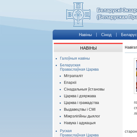
Беларускі Экза
(Беларуская Пр
Навіны
Сінод
Беларус
Навіга
НАВІНЫ
Галоўныя навіны
Беларуская
Праваслаўная Царква
Мітрапаліт
Епархіі
Сінадальныя ўстановы
Царква і дзяржава
г
Царква і грамадства
с
Выдавецтвы і СМІ
л
Міжрэлігійны дыялог
Навука і адукацыя
Руская
старон
Праваслаўная Царква