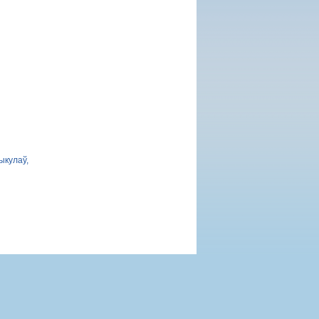
ыкулаў,