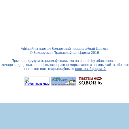
Афіцыйны партал Беларускай праваслаўнай Царквы
© Беларуская Праваслаўная Царква 2019
Пры перадруку матэрыялаў спасылка на
church.by
абавязковая.
ы хочаце задаць пытанне ці выказаць свае меркаванне з нагоды сайта або арт
напішыце нам, скарыстаўшыся
паштовай формай.