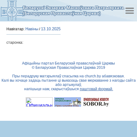
Беларускі Экзархат Маскоўскага Патрыярхата
(Беларуская Праваслаўная Царква)
Навіны
13.10.2025
Навігатар:
/
старонка:
Афіцыйны партал Беларускай праваслаўнай Царквы
© Беларуская Праваслаўная Царква 2019
Пры перадруку матэрыялаў спасылка на
church.by
абавязковая.
Калі вы хочаце задаць пытанне ці выказаць свае меркаванне з нагоды сайта
або артыкулаў,
напішыце нам, скарыстаўшыся
паштовай формай.