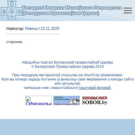
Беларускі Экзархат Маскоўскага Патрыярхата
(Беларуская Праваслаўная Царква)
Навіны
13.11.2025
Навігатар:
/
старонка:
Афіцыйны партал Беларускай праваслаўнай Царквы
© Беларуская Праваслаўная Царква 2019
Пры перадруку матэрыялаў спасылка на
church.by
абавязковая.
Калі вы хочаце задаць пытанне ці выказаць свае меркаванне з нагоды сайта
або артыкулаў,
напішыце нам, скарыстаўшыся
паштовай формай.