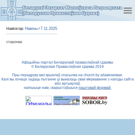
Беларускі Экзархат Маскоўскага Патрыярхата
(Беларуская Праваслаўная Царква)
Навіны
7.11.2025
Навігатар:
/
старонка:
Афіцыйны партал Беларускай праваслаўнай Царквы
© Беларуская Праваслаўная Царква 2019
Пры перадруку матэрыялаў спасылка на
church.by
абавязковая.
Калі вы хочаце задаць пытанне ці выказаць свае меркаванне з нагоды сайта
або артыкулаў,
напішыце нам, скарыстаўшыся
паштовай формай.