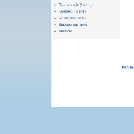
Праваслаўе ў свеце
Канфесіі і рэлігіі
Фотарэпартажы
Відэарэпартажы
Анонсы
Калі в