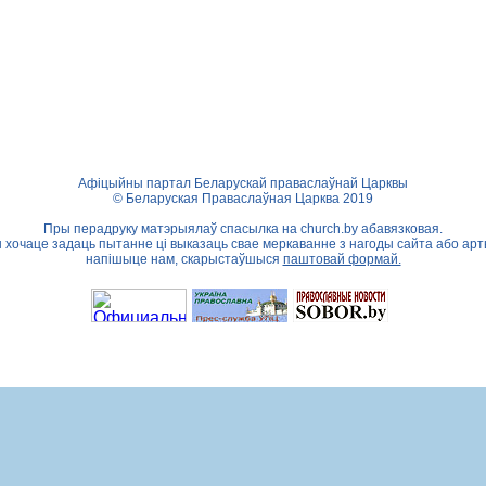
Афіцыйны партал Беларускай праваслаўнай Царквы
© Беларуская Праваслаўная Царква 2019
Пры перадруку матэрыялаў спасылка на
church.by
абавязковая.
ы хочаце задаць пытанне ці выказаць свае меркаванне з нагоды сайта або арт
напішыце нам, скарыстаўшыся
паштовай формай.