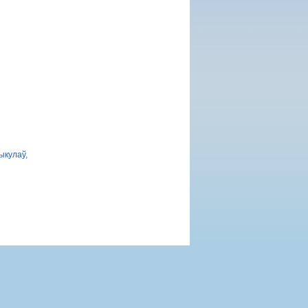
ыкулаў,