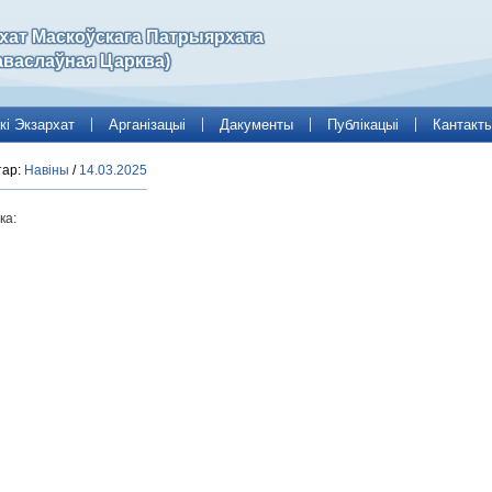
рхат Маскоўскага Патрыярхата
аваслаўная Царква)
кі Экзархат
Арганізацыі
Дакументы
Публікацыі
Кантакт
тар:
Навіны
/
14.03.2025
ка: