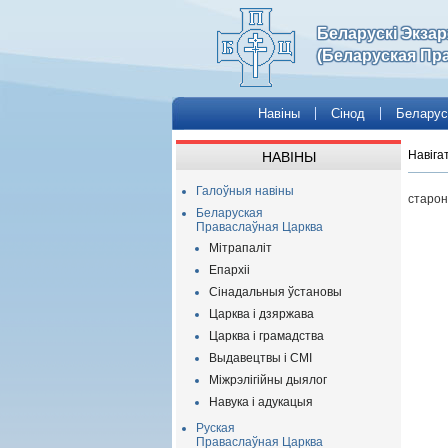
Беларускі Экза
(Беларуская Пр
Навіны
Сінод
Беларус
Навіга
НАВІНЫ
Галоўныя навіны
старон
Беларуская
Праваслаўная Царква
Мітрапаліт
Епархіі
Сінадальныя ўстановы
Царква і дзяржава
Царква і грамадства
Выдавецтвы і СМІ
Міжрэлігійны дыялог
Навука і адукацыя
Руская
Праваслаўная Царква