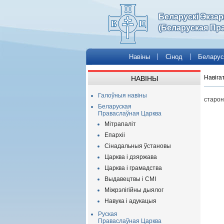
Беларускі Экза
(Беларуская Пр
Навіны
Сінод
Беларус
Навіга
НАВІНЫ
Галоўныя навіны
старон
Беларуская
Праваслаўная Царква
Мітрапаліт
Епархіі
Сінадальныя ўстановы
Царква і дзяржава
Царква і грамадства
Выдавецтвы і СМІ
Міжрэлігійны дыялог
Навука і адукацыя
Руская
Праваслаўная Царква