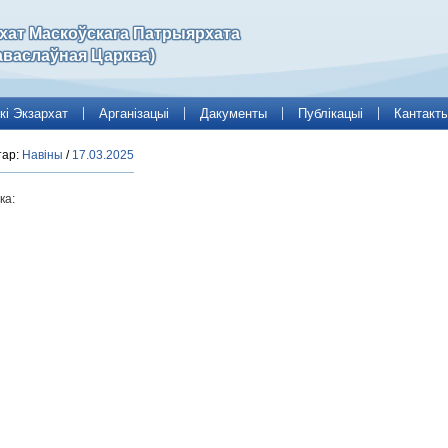
рхат Маскоўскага Патрыярхата
аваслаўная Царква)
кі Экзархат
Арганізацыі
Дакументы
Публікацыі
Кантакт
тар:
Навіны
/
17.03.2025
ка: