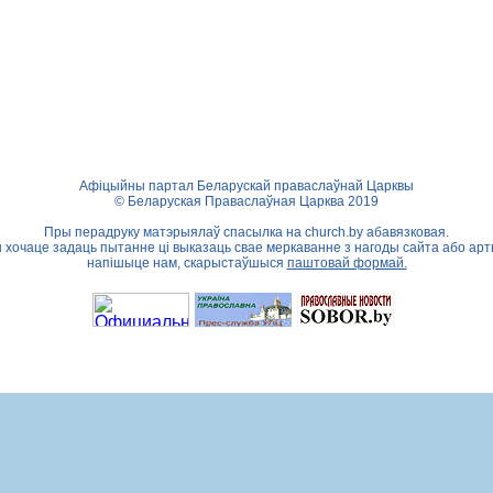
Афіцыйны партал Беларускай праваслаўнай Царквы
© Беларуская Праваслаўная Царква 2019
Пры перадруку матэрыялаў спасылка на
church.by
абавязковая.
ы хочаце задаць пытанне ці выказаць свае меркаванне з нагоды сайта або арт
напішыце нам, скарыстаўшыся
паштовай формай.