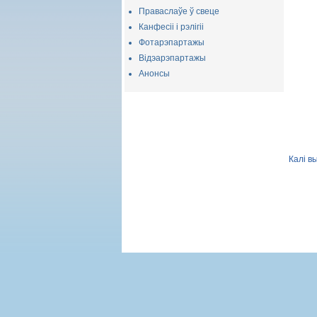
Праваслаўе ў свеце
Канфесіі і рэлігіі
Фотарэпартажы
Відэарэпартажы
Анонсы
Калі в