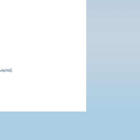
ыкулаў,