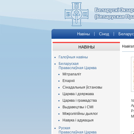
Беларускі Экза
(Беларуская Пр
Навіны
Сінод
Беларус
Навіга
НАВІНЫ
Галоўныя навіны
Беларуская
Праваслаўная Царква
Мітрапаліт
Епархіі
Сінадальныя ўстановы
Царква і дзяржава
з
Царква і грамадства
А
Выдавецтвы і СМІ
Р
Міжрэлігійны дыялог
М
Навука і адукацыя
Руская
Праваслаўная Царква