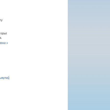
ту
торыі
а.
язна »
ыкулаў,