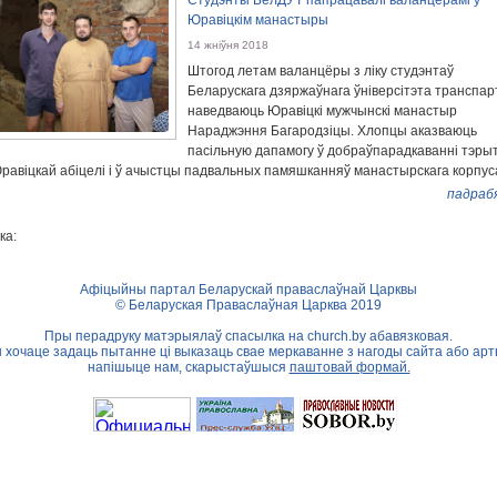
Студэнты БелДУТ папрацавалі валанцёрамі ў
Юравіцкім манастыры
14 жніўня 2018
Штогод летам валанцёры з ліку студэнтаў
Беларускага дзяржаўнага ўніверсітэта транспар
наведваюць Юравіцкі мужчынскі манастыр
Нараджэння Багародзіцы. Хлопцы аказваюць
пасільную дапамогу ў добраўпарадкаванні тэры
равіцкай абіцелі і ў ачыстцы падвальных памяшканняў манастырскага корпус
падраб
ка:
Афіцыйны партал Беларускай праваслаўнай Царквы
© Беларуская Праваслаўная Царква 2019
Пры перадруку матэрыялаў спасылка на
church.by
абавязковая.
ы хочаце задаць пытанне ці выказаць свае меркаванне з нагоды сайта або арт
напішыце нам, скарыстаўшыся
паштовай формай.