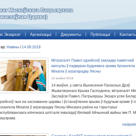
рхат Маскоўскага Патрыярхата
аваслаўная Царква)
кі Экзархат
Арганізацыі
Дакументы
Публікацыі
Кантакт
тар:
Навіны
/
14.08.2018
Мітрапаліт Павел здзейсніў закладку памятнай
капсулы ў падмурак будуемага храма Архангела
Міхаіла ў аграгарадку Лясны
14 жніўня 2018
14 жніўня, у свята Вынясення Пачэсных Дрэў
Жыватворнага Крыжа Гасподняга, мітрапаліт Мінс
Заслаўскі Павел, Патрыяршы Экзарх усяе Белар
дзейсніў чын на заснаванне царквы і ўстанаўленне крыжа ў будучым храме ў г
рхангела Міхаіла ў аграгарадку Лясны Мінскага раёна на тэрыторыі
эспубліканскага клінічнага шпіталя інвалідаў Вялікай Айчыннай вайны імя П. М
ашэрава.
падраб