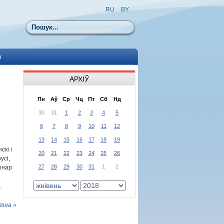
RU
|
BY
Пошук
ы
АРХІЎ
Пн
Аў
Ср
Чц
Пт
Сб
Нд
30
31
1
2
3
4
5
6
7
8
9
10
11
12
13
14
15
16
17
18
19
кі і
20
21
22
23
24
25
26
усі,
27
28
29
30
31
1
2
онар
.
язна »