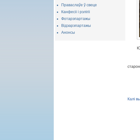
Праваслаўе ў свеце
Канфесіі і рэлігіі
Фотарэпартажы
Відэарэпартажы
Анонсы
Ю
старон
Калі в