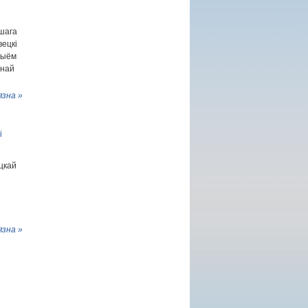
шага
вецкі
рыём
рнай
язна »
і
іцкай
язна »