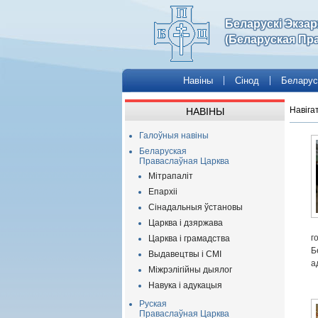
Беларускі Экза
(Беларуская Пр
Навіны
Сінод
Беларус
Навіга
НАВІНЫ
Галоўныя навіны
Беларуская
Праваслаўная Царква
Мітрапаліт
Епархіі
Сінадальныя ўстановы
Царква і дзяржава
г
Царква і грамадства
Б
Выдавецтвы і СМІ
а
Міжрэлігійны дыялог
Навука і адукацыя
Руская
Праваслаўная Царква