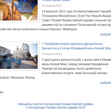
літаратурнай прэміі
14 верасня 2021
14 верасня 2021 года па благаславенню Свяцей
Патрыярха Маскоўскага і ўсяе Русі Кірыла Выда
Савет Рускай Праваслаўнай Царквы пачынае п
дакументаў на саісканне Патрыяршай літарату
рэміі імя святых роўнаапостальных Кірылы і Мяфодзія.
падраб
У Тураўскай епархіі адбыліся двухдзённыя
ўрачыстасці ў гонар Юравіцкай іконы Божай Мац
14 верасня 2021
У другі дзень урачыстасцяў, у дзень свята Юрав
іконы Божай Маці, перад саборам Нараджэння
Прасвятой Багародзіцы была здзейснена
Бажэственная літургія, якую ўзначаліў епіскап
ураўскі і Мазырскі Леанід.
падраб
ка:
Афіцыйны партал Беларускай праваслаўнай Царквы
© Беларуская Праваслаўная Царква 2019