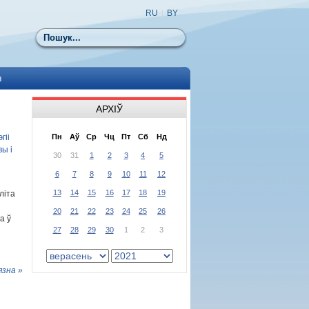
RU
|
BY
Пошук
ы
АРХІЎ
гіі
Пн
Аў
Ср
Чц
Пт
Сб
Нд
ы і
30
31
1
2
3
4
5
6
7
8
9
10
11
12
13
14
15
16
17
18
19
літа
20
21
22
23
24
25
26
а ў
27
28
29
30
1
2
3
язна »