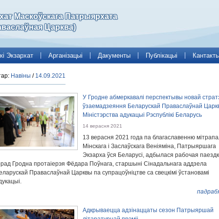
рхат Маскоўскага Патрыярхата
аваслаўная Царква)
кі Экзархат
Арганізацыі
Дакументы
Публікацыі
Кантакт
тар:
Навіны
/
14.09.2021
У Гродне абмеркавалі перспектывы новай стратэ
ўзаемадзеяння Беларускай Праваслаўнай Царкв
Міністэрства адукацыі Рэспублікі Беларусь
14 верасня 2021
13 верасня 2021 года па благаславенню мітрапа
Мінскага і Заслаўскага Веніяміна, Патрыяршага
Экзарха ўся Беларусі, адбылася рабочая паездк
орад Гродна протаіерэя Фёдара Поўнага, старшыні Сінадальнага аддзела
еларускай Праваслаўнай Царквы па супрацоўніцтве са свецкімі ўстановамі
дукацыі.
падраб
Адкрываецца адзінаццаты сезон Патрыяршай