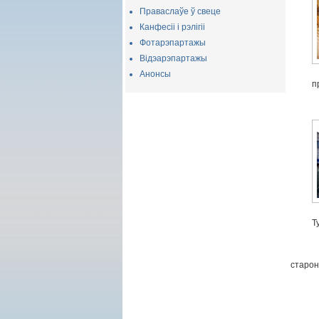
Праваслаўе ў свеце
Канфесіі і рэлігіі
Фотарэпартажы
Відэарэпартажы
Анонсы
п
Т
старон