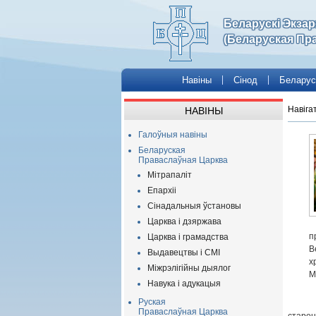
Беларускі Экза
(Беларуская Пр
Навіны
Сінод
Беларус
Навіга
НАВІНЫ
Галоўныя навіны
Беларуская
Праваслаўная Царква
Мітрапаліт
Епархіі
Сінадальныя ўстановы
Царква і дзяржава
п
Царква і грамадства
В
Выдавецтвы і СМІ
х
Міжрэлігійны дыялог
М
Навука і адукацыя
Руская
Праваслаўная Царква