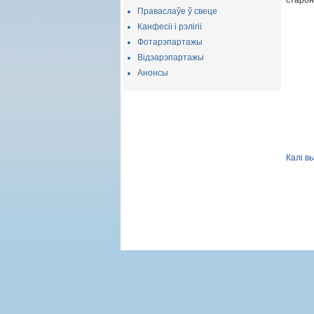
старон
Праваслаўе ў свеце
Канфесіі і рэлігіі
Фотарэпартажы
Відэарэпартажы
Анонсы
Калі в