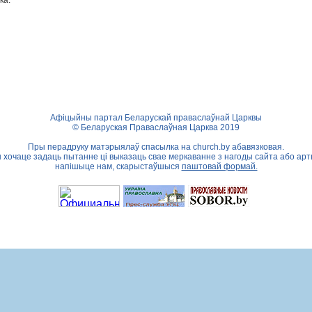
ка:
Афіцыйны партал Беларускай праваслаўнай Царквы
© Беларуская Праваслаўная Царква 2019
Пры перадруку матэрыялаў спасылка на
church.by
абавязковая.
ы хочаце задаць пытанне ці выказаць свае меркаванне з нагоды сайта або арт
напішыце нам, скарыстаўшыся
паштовай формай.