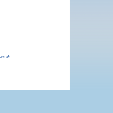
ыкулаў,