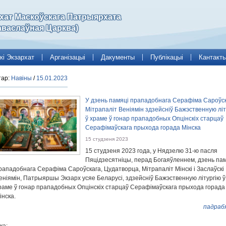
рхат Маскоўскага Патрыярхата
аваслаўная Царква)
кі Экзархат
Арганізацыі
Дакументы
Публікацыі
Кантакт
тар:
Навіны
/
15.01.2023
У дзень памяці прападобнага Серафіма Сароўс
Мітрапаліт Веніямін здзейсніў Бажэственную літ
ў храме ў гонар прападобных Опцінскіх старцаў
Серафімаўскага прыхода горада Мінска
15 студзеня 2023
15 студзеня 2023 года, у Нядзелю 31-ю пасля
Пяцідзесятніцы, перад Богаяўленнем, дзень па
рападобнага Серафіма Сароўскага, Цудатворца, Мітрапаліт Мінскі і Заслаўскі
еніямін, Патрыяршы Экзарх усяе Беларусі, здзейсніў Бажэственную літургію ў
раме ў гонар прападобных Опцінскіх старцаў Серафімаўскага прыхода горада
інска.
падраб