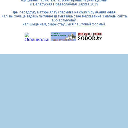
Афіцыйны партал Беларускай праваслаўнай Царквы
© Беларуская Праваслаўная Царква 2019
Пры перадруку матэрыялаў спасылка на
church.by
абавязковая.
Калі вы хочаце задаць пытанне ці выказаць свае меркаванне з нагоды сайта
або артыкулаў,
напішыце нам, скарыстаўшыся
паштовай формай.