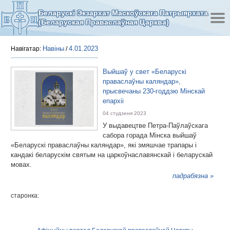
Беларускі Экзархат Маскоўскага Патрыярхата
(Беларуская Праваслаўная Царква)
Навіны
4.01.2023
Навігатар:
/
Выйшаў у свет «Беларускі
праваслаўны каляндар»,
прысвечаны 230-годдзю Мінскай
епархіі
04 студзеня 2023
У выдавецтве Петра-Паўлаўскага
сабора горада Мінска выйшаў
«Беларускі праваслаўны каляндар», які змяшчае трапары і
кандакі беларускім святым на царкоўнаславянскай і беларускай
мовах.
падрабязна »
старонка: