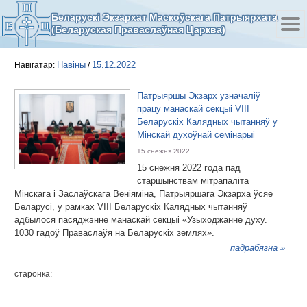
Беларускі Экзархат Маскоўскага Патрыярхата
(Беларуская Праваслаўная Царква)
Навіны
15.12.2022
Навігатар:
/
Патрыяршы Экзарх узначаліў
працу манаскай секцыі VIII
Беларускіх Калядных чытанняў у
Мінскай духоўнай семінарыі
15 снежня 2022
15 снежня 2022 года пад
старшынствам мітрапаліта
Мінскага і Заслаўскага Веніяміна, Патрыяршага Экзарха ўсяе
Беларусі, у рамках VIII Беларускіх Калядных чытанняў
адбылося пасяджэнне манаскай секцыі «Узыходжанне духу.
1030 гадоў Праваслаўя на Беларускіх землях».
падрабязна »
старонка: