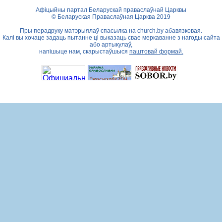
Афіцыйны партал Беларускай праваслаўнай Царквы
© Беларуская Праваслаўная Царква 2019
Пры перадруку матэрыялаў спасылка на
church.by
абавязковая.
Калі вы хочаце задаць пытанне ці выказаць свае меркаванне з нагоды сайта
або артыкулаў,
напішыце нам, скарыстаўшыся
паштовай формай.