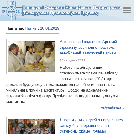
Беларускі Экзархат Маскоўскага Патрыярхата
(Беларуская Праваслаўная Царква)
Навіны
16.01.2019
Навігатар:
/
Архіепіскап Гродзенскі Арцемій
здзейсніў асвячэнне прастола
абноўленай Каложскай царквы
16 студзеня 2019
Работы па абнаўленню
старажытнага храма пачаліся ў
канцы кастрычніка 2017 года.
Задачай будаўнікоў стала максімальнае зберажэнне гэтага
ўнікальнага помніка архітэктуры. Сродкі на аднаўленне
выдаткоўваліся з фонду Прэзідэнта па падтрымцы культуры і
мастацтва.
падрабязна »
Літургія для людзей з парушэннем
слыху была здзейснена ва
Успенскім храме Рэчыцы