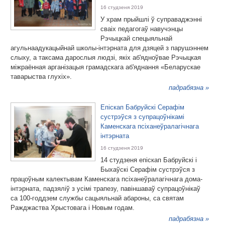
16 студзеня 2019
У храм прыйшлі ў суправаджэнні
сваіх педагогаў навучэнцы
Рэчыцкай спецыяльнай
агульнаадукацыйнай школы-інтэрната для дзяцей з парушэннем
слыху, а таксама дарослыя людзі, якіх аб'ядноўвае Рэчыцкая
міжраённая арганізацыя грамадскага аб'яднання «Беларускае
таварыства глухіх».
падрабязна »
Епіскап Бабруйскі Серафім
сустрэўся з супрацоўнікамі
Каменскага псіханеўралагічнага
інтэрната
16 студзеня 2019
14 студзеня епіскап Бабруйскі і
Быхаўскі Серафім сустрэўся з
працоўным калектывам Каменскага псіханеўралагічнага дома-
інтэрната, падзяліў з усімі трапезу, павіншаваў супрацоўнікаў
са 100-годдзем службы сацыяльнай абароны, са святам
Ражджаства Хрыстовага і Новым годам.
падрабязна »