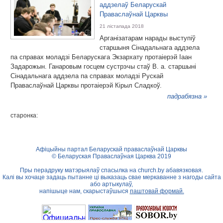
аддзелаў Беларускай
Праваслаўнай Царквы
21 лістапада 2018
Арганізатарам нарады выступіў
старшыня Сінадальнага аддзела
па справах моладзі Беларускага Экзархату протаіерэй Іаан
Задарожын. Ганаровым госцем сустрэчы стаў В. а. старшыні
Сінадальнага аддзела па справах моладзі Рускай
Праваслаўнай Царквы протаіерэй Кірыл Сладкоў.
падрабязна »
старонка:
Афіцыйны партал Беларускай праваслаўнай Царквы
© Беларуская Праваслаўная Царква 2019
Пры перадруку матэрыялаў спасылка на
church.by
абавязковая.
Калі вы хочаце задаць пытанне ці выказаць свае меркаванне з нагоды сайта
або артыкулаў,
напішыце нам, скарыстаўшыся
паштовай формай.