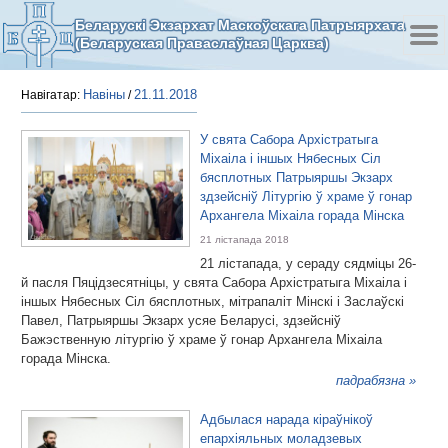
Беларускі Экзархат Маскоўскага Патрыярхата
(Беларуская Праваслаўная Царква)
Навіны
21.11.2018
Навігатар:
/
У свята Сабора Архістратыга
Міхаіла і іншых Нябесных Сіл
бясплотных Патрыяршы Экзарх
здзейсніў Літургію ў храме ў гонар
Архангела Міхаіла горада Мінска
21 лістапада 2018
21 лістапада, у сераду сядміцы 26-
й пасля Пяцідзесятніцы, у свята Сабора Архістратыга Міхаіла і
іншых Нябесных Сіл бясплотных, мітрапаліт Мінскі і Заслаўскі
Павел, Патрыяршы Экзарх усяе Беларусі, здзейсніў
Бажэственную літургію ў храме ў гонар Архангела Міхаіла
горада Мінска.
падрабязна »
Адбылася нарада кіраўнікоў
епархіяльных моладзевых