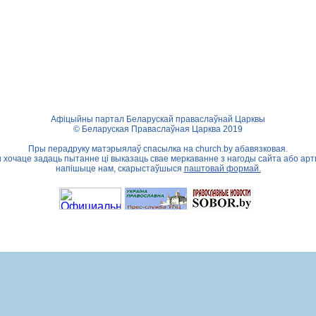
Афіцыйны партал Беларускай праваслаўнай Царквы
© Беларуская Праваслаўная Царква 2019
Пры перадруку матэрыялаў спасылка на
church.by
абавязковая.
ы хочаце задаць пытанне ці выказаць свае меркаванне з нагоды сайта або арт
напішыце нам, скарыстаўшыся
паштовай формай.