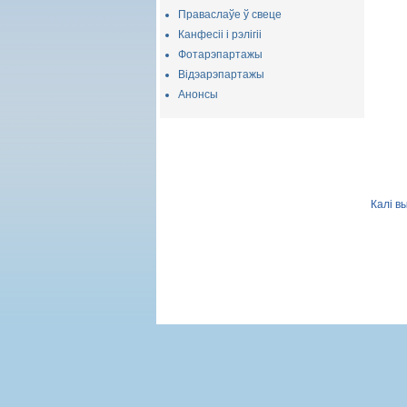
Праваслаўе ў свеце
Канфесіі і рэлігіі
Фотарэпартажы
Відэарэпартажы
Анонсы
Калі в