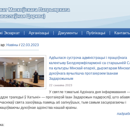
рхат Маскоўскага Патрыярхата
аваслаўная Царква)
кі Экзархат
Арганізацыі
Дакументы
Публікацыі
Кантакт
тар:
Навіны
/
22.03.2023
Адбылася сустрэча адміністрацыі і працоўнага
калектыву Белдзяржфілармоніі са старшынёй С
па культуры Мінскай епархіі, дырэктарам Мінска
духоўнага вучылішча протаіерэем Іаанам
Задарожыным
22 сакавіка 2023
У святле тэматыкі Адзінага дня інфармавання —
оддзе трагедыі ў Хатыні» — протаіерэй Іаан Задарожын падкрэсліў, што абавя
учаснікаў свята захоўваць памяць аб загінуўшых, тым самым засцерагаючы і
мацоўваючы духоўнае адзінства нашай краіны.
падраб
ка: