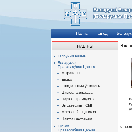
Беларускі Экза
(Беларуская Пр
Навіны
Сінод
Беларус
Навіга
НАВІНЫ
Галоўныя навіны
Беларуская
Праваслаўная Царква
Мітрапаліт
Епархіі
Сінадальныя ўстановы
Царква і дзяржава
г
Царква і грамадства
с
Выдавецтвы і СМІ
ў
Міжрэлігійны дыялог
Навука і адукацыя
Руская
старон
Праваслаўная Царква