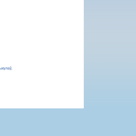
ыкулаў,