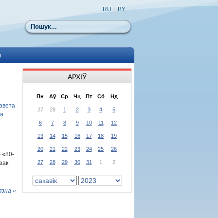
RU
|
BY
Пошук
ы
АРХІЎ
Пн
Аў
Ср
Чц
Пт
Сб
Нд
авета
27
28
1
2
3
4
5
га
6
7
8
9
10
11
12
13
14
15
16
17
18
19
20
21
22
23
24
25
26
 «80-
27
28
29
30
31
1
2
зак
язна »