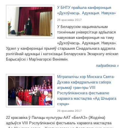
У БНТУ прайшла канферэнцыя
«Духоўнасць. Адукацыя. Навука»
26 красавіка 2017
У Беларускім нацыянальным
тэхнічным універсітэце адбылася
навуковая канферэнцыя на тэму
«Духоўнасць. Адукацыя. Навука».
Удзел у канферэнцыі прыняў старшыня Сінадальнага аддзела
рэлігійнай адукацыі і катэхізацыі Беларускага Экзархату епіскап
Барысаўскі і Мар'інагорскі Веніямін.
падрабязна »
Мітрапалічы хор Мінскага Свята-
Духава кафедральнага сабора
атрымаў гран-пры VIII
Рэспубліканскага фестывалю
харавога мастацтва «Ад Шчырага
сэрца»
26 красавіка 2017
22 красавіка ў Палацы культуры ААТ «БелАЗ» (Жодзіна)
адбыўся VIII Рэспубліканскі фестываль харавога мастацтва