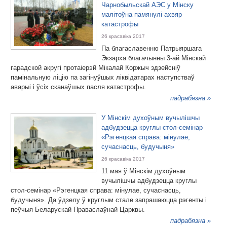
Чарнобыльскай АЭС у Мінску
малітоўна памянулі ахвяр
катастрофы
26 красавіка 2017
Па благаславенню Патрыяршага
Экзарха благачынны 3-ай Мінскай
гарадской акругі протаіерэй Мікалай Коржыч здзейсніў
памінальную ліцію па загінуўшых ліквідатарах наступстваў
аварыі і ўсіх сканаўшых пасля катастрофы.
падрабязна »
У Мінскім духоўным вучылішчы
адбудзецца круглы стол-семінар
«Рэгенцкая справа: мінулае,
сучаснасць, будучыня»
26 красавіка 2017
11 мая ў Мінскім духоўным
вучылішчы адбудзецца круглы
стол-семінар «Рэгенцкая справа: мінулае, сучаснасць,
будучыня». Да ўдзелу ў круглым стале запрашаюцца рэгенты і
пеўчыя Беларускай Праваслаўнай Царквы.
падрабязна »