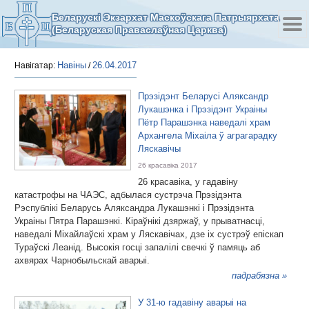
Беларускі Экзархат Маскоўскага Патрыярхата
(Беларуская Праваслаўная Царква)
Навіны
26.04.2017
Навігатар:
/
Прэзідэнт Беларусі Аляксандр
Лукашэнка і Прэзідэнт Украіны
Пётр Парашэнка наведалі храм
Архангела Міхаіла ў аграгарадку
Ляскавічы
26 красавіка 2017
26 красавіка, у гадавіну
катастрофы на ЧАЭС, адбылася сустрэча Прэзідэнта
Рэспублікі Беларусь Аляксандра Лукашэнкі і Прэзідэнта
Украіны Пятра Парашэнкі. Кіраўнікі дзяржаў, у прыватнасці,
наведалі Міхайлаўскі храм у Ляскавічах, дзе іх сустрэў епіскап
Тураўскі Леанід. Высокія госці запалілі свечкі ў памяць аб
ахвярах Чарнобыльскай аварыі.
падрабязна »
У 31-ю гадавіну аварыі на