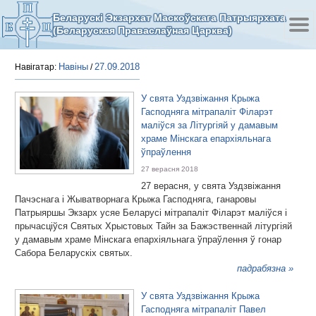
Беларускі Экзархат Маскоўскага Патрыярхата
(Беларуская Праваслаўная Царква)
Навіны
27.09.2018
Навігатар:
/
У свята Уздзвіжання Крыжа
Гасподняга мітрапаліт Філарэт
маліўся за Літургіяй у дамавым
храме Мінскага епархіяльнага
ўпраўлення
27 верасня 2018
27 верасня, у свята Уздзвіжання
Пачэснага і Жыватворнага Крыжа Гасподняга, ганаровы
Патрыяршы Экзарх усяе Беларусі мітрапаліт Філарэт маліўся і
прычасціўся Святых Хрыстовых Тайн за Бажэственнай літургіяй
у дамавым храме Мінскага епархіяльнага ўпраўлення ў гонар
Сабора Беларускіх святых.
падрабязна »
У свята Уздзвіжання Крыжа
Гасподняга мітрапаліт Павел