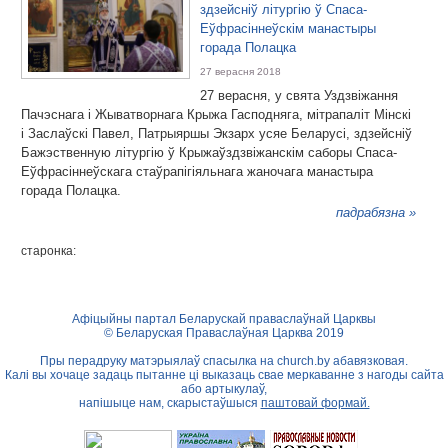
здзейсніў літургію ў Спаса-
Еўфрасіннеўскім манастыры
горада Полацка
27 верасня 2018
27 верасня, у свята Уздзвіжання
Пачэснага і Жыватворнага Крыжа Гасподняга, мітрапаліт Мінскі
і Заслаўскі Павел, Патрыяршы Экзарх усяе Беларусі, здзейсніў
Бажэственную літургію ў Крыжаўздзвіжанскім саборы Спаса-
Еўфрасіннеўскага стаўрапігіяльнага жаночага манастыра
горада Полацка.
падрабязна »
старонка:
Афіцыйны партал Беларускай праваслаўнай Царквы
© Беларуская Праваслаўная Царква 2019
Пры перадруку матэрыялаў спасылка на
church.by
абавязковая.
Калі вы хочаце задаць пытанне ці выказаць свае меркаванне з нагоды сайта
або артыкулаў,
напішыце нам, скарыстаўшыся
паштовай формай.