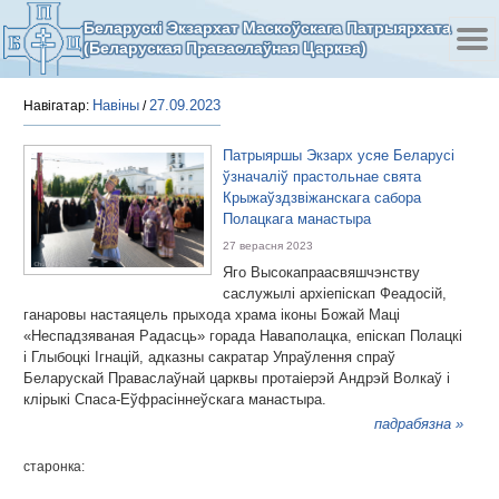
Беларускі Экзархат Маскоўскага Патрыярхата
(Беларуская Праваслаўная Царква)
Навіны
27.09.2023
Навігатар:
/
Патрыяршы Экзарх усяе Беларусі
ўзначаліў прастольнае свята
Крыжаўздзвіжанскага сабора
Полацкага манастыра
27 верасня 2023
Яго Высокапраасвяшчэнству
саслужылі архіепіскап Феадосій,
ганаровы настаяцель прыхода храма іконы Божай Маці
«Неспадзяваная Радасць» горада Наваполацка, епіскап Полацкі
і Глыбоцкі Ігнацій, адказны сакратар Упраўлення спраў
Беларускай Праваслаўнай царквы протаіерэй Андрэй Волкаў і
клірыкі Спаса-Еўфрасіннеўскага манастыра.
падрабязна »
старонка: