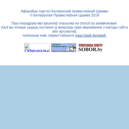
Афіцыйны партал Беларускай праваслаўнай Царквы
© Беларуская Праваслаўная Царква 2019
Пры перадруку матэрыялаў спасылка на
church.by
абавязковая.
Калі вы хочаце задаць пытанне ці выказаць свае меркаванне з нагоды сайта
або артыкулаў,
напішыце нам, скарыстаўшыся
паштовай формай.