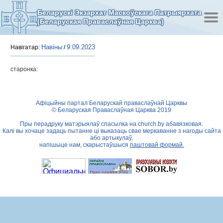
Беларускі Экзархат Маскоўскага Патрыярхата
(Беларуская Праваслаўная Царква)
Навіны
9.09.2023
Навігатар:
/
старонка:
Афіцыйны партал Беларускай праваслаўнай Царквы
© Беларуская Праваслаўная Царква 2019
Пры перадруку матэрыялаў спасылка на
church.by
абавязковая.
Калі вы хочаце задаць пытанне ці выказаць свае меркаванне з нагоды сайта
або артыкулаў,
напішыце нам, скарыстаўшыся
паштовай формай.