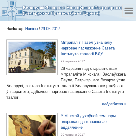
Беларускі Экзархат Маскоўскага Патрыярхата
(Беларуская Праваслаўная Царква)
Навіны
29.06.2017
Навігатар:
/
Мітрапаліт Павел узначаліў
чарговае пасяджэнне Савета
Інстытута тэалогіі БДУ
29 чэрвеня 2017
28 чэрвеня пад старшынствам
мітрапаліта Мінскага і Заслаўскага
Паўла, Патрыяршага Экзарха ўсяе
Беларусі, рэктара Інстытута тэалогіі Беларускага дзяржаўнага
ўніверсітэта, адбылося чарговае пасяджэнне Савета Інстытута
тэалогіі.
падрабязна »
У Мінскай духоўнай семінарыі
адкрываецца іканапіснае
аддзяленне
29 чэрвеня 2017