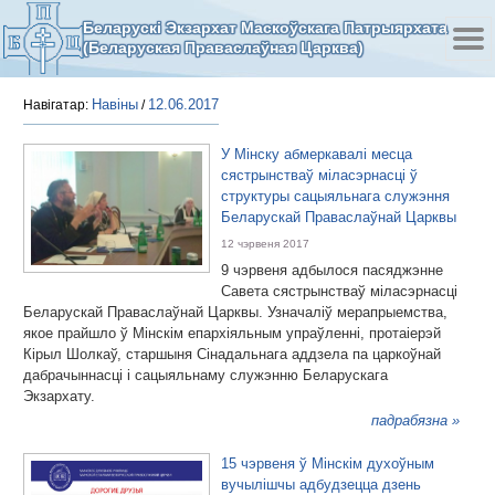
Беларускі Экзархат Маскоўскага Патрыярхата
(Беларуская Праваслаўная Царква)
Навіны
12.06.2017
Навігатар:
/
У Мінску абмеркавалі месца
сястрынстваў міласэрнасці ў
структуры сацыяльнага служэння
Беларускай Праваслаўнай Царквы
12 чэрвеня 2017
9 чэрвеня адбылося пасяджэнне
Савета сястрынстваў міласэрнасці
Беларускай Праваслаўнай Царквы. Узначаліў мерапрыемства,
якое прайшло ў Мінскім епархіяльным упраўленні, протаіерэй
Кірыл Шолкаў, старшыня Сінадальнага аддзела па царкоўнай
дабрачыннасці і сацыяльнаму служэнню Беларускага
Экзархату.
падрабязна »
15 чэрвеня ў Мінскім духоўным
вучылішчы адбудзецца дзень