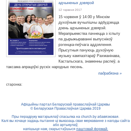
адчыненых дзвярэй
12 чэрвеня 2017
15 чэрвеня ў 14:00 у Мінскім
духоўным вучылішчы адбудзецца
дзень адчыненых дзвярэй.
Мерапрыемства пачнецца з іспыту
па дырыжыраванні выпуснікоў
рэгенцка-пеўчага аддзялення.
Прысутныя пачуюць духоўную
музыку кампазітараў Рахманінава,
Кастальскага, знаменны распеў, а
таксама апрацоўкі рускіх народных песень.
падрабязна »
старонка:
Афіцыйны партал Беларускай праваслаўнай Царквы
© Беларуская Праваслаўная Царква 2019
Пры перадруку матэрыялаў спасылка на
church.by
абавязковая.
Калі вы хочаце задаць пытанне ці выказаць свае меркаванне з нагоды сайта
або артыкулаў,
напішыце нам, скарыстаўшыся
паштовай формай.