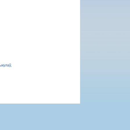
ыкулаў,