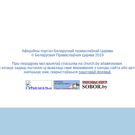
Афіцыйны партал Беларускай праваслаўнай Царквы
© Беларуская Праваслаўная Царква 2019
Пры перадруку матэрыялаў спасылка на
church.by
абавязковая.
ы хочаце задаць пытанне ці выказаць свае меркаванне з нагоды сайта або арт
напішыце нам, скарыстаўшыся
паштовай формай.