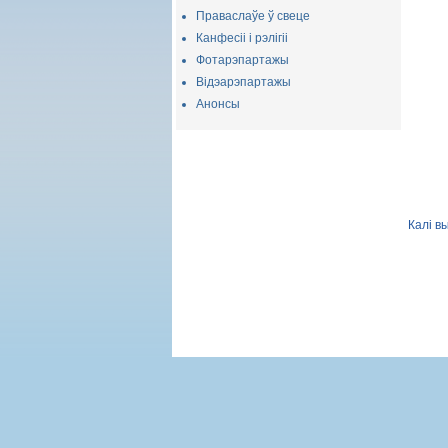
Праваслаўе ў свеце
Канфесіі і рэлігіі
Фотарэпартажы
Відэарэпартажы
Анонсы
Калі в