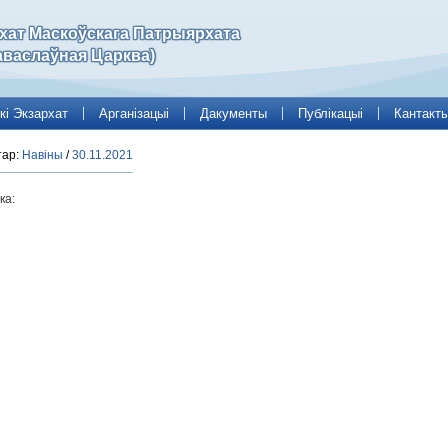
рхат Маскоўскага Патрыярхата
аваслаўная Царква)
кі Экзархат
Арганізацыі
Дакументы
Публікацыі
Кантакт
тар:
Навіны
/
30.11.2021
ка: