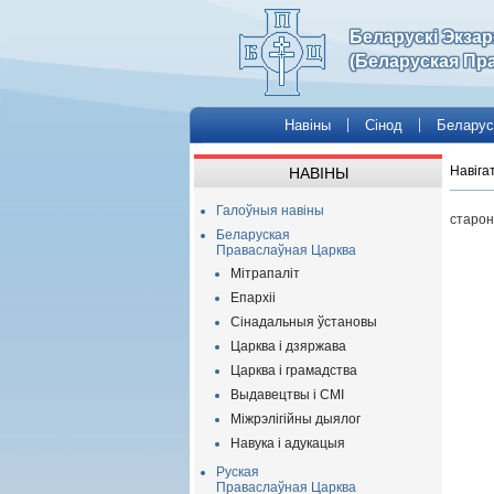
Беларускі Экза
(Беларуская Пр
Навіны
Сінод
Беларус
Навіга
НАВІНЫ
Галоўныя навіны
старон
Беларуская
Праваслаўная Царква
Мітрапаліт
Епархіі
Сінадальныя ўстановы
Царква і дзяржава
Царква і грамадства
Выдавецтвы і СМІ
Міжрэлігійны дыялог
Навука і адукацыя
Руская
Праваслаўная Царква