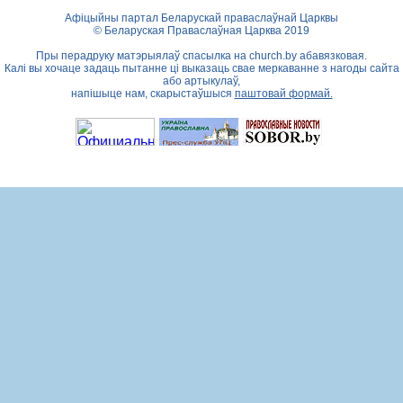
Афіцыйны партал Беларускай праваслаўнай Царквы
© Беларуская Праваслаўная Царква 2019
Пры перадруку матэрыялаў спасылка на
church.by
абавязковая.
Калі вы хочаце задаць пытанне ці выказаць свае меркаванне з нагоды сайта
або артыкулаў,
напішыце нам, скарыстаўшыся
паштовай формай.