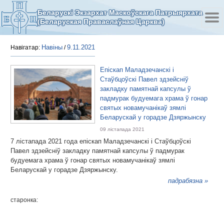
Беларускі Экзархат Маскоўскага Патрыярхата
(Беларуская Праваслаўная Царква)
Навіны
9.11.2021
Навігатар:
/
Епіскап Маладзечанскі і
Стаўбцоўскі Павел здзейсніў
закладку памятнай капсулы ў
падмурак будуемага храма ў гонар
святых новамучанікаў зямлі
Беларускай у горадзе Дзяржынску
09 лістапада 2021
7 лістапада 2021 года епіскап Маладзечанскі і Стаўбцоўскі
Павел здзейсніў закладку памятнай капсулы ў падмурак
будуемага храма ў гонар святых новамучанікаў зямлі
Беларускай у горадзе Дзяржынску.
падрабязна »
старонка: