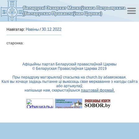
Беларускі Экзархат Маскоўскага Патрыярхата
(Беларуская Праваслаўная Царква)
Навіны
30.12.2022
Навігатар:
/
старонка:
Афіцыйны партал Беларускай праваслаўнай Царквы
© Беларуская Праваслаўная Царква 2019
Пры перадруку матэрыялаў спасылка на
church.by
абавязковая.
Калі вы хочаце задаць пытанне ці выказаць свае меркаванне з нагоды сайта
або артыкулаў,
напішыце нам, скарыстаўшыся
паштовай формай.