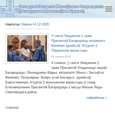
Беларускі Экзархат Маскоўскага Патрыярхата
(Беларуская Праваслаўная Царква)
Навіны
4.12.2020
Навігатар:
/
У свята Увядзення ў храм
Прасвятой Багародзіцы мітрапаліт
Веніямін здзейсніў Літургію ў
Лядзенскім манастыры
04 снежня 2020
4 снежня, у свята Увядзення ў
храм Прасвятой Уладычыцы нашай
Багародзіцы і Вечнадзевы Марыі, мітрапаліт Мінскі і Заслаўскі
Веніямін, Патрыяршы Экзарх усяе Беларусі, здзейсніў
Бажэственную літургію ў мужчынскім манастыры ў гонар
Благавешчання Прасвятой Багародзіцы ў вёсцы Малыя Ляды
Смалявіцкага раёна.
падрабязна »
старонка: