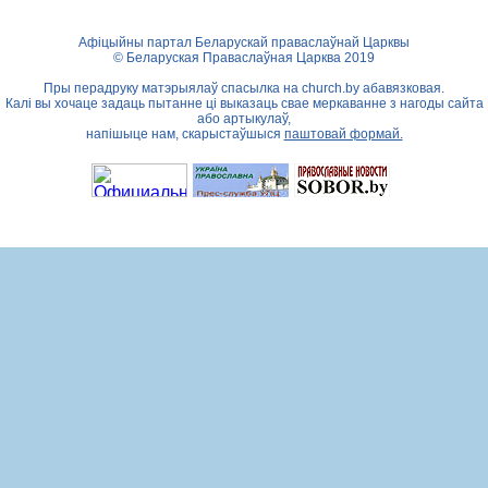
Афіцыйны партал Беларускай праваслаўнай Царквы
© Беларуская Праваслаўная Царква 2019
Пры перадруку матэрыялаў спасылка на
church.by
абавязковая.
Калі вы хочаце задаць пытанне ці выказаць свае меркаванне з нагоды сайта
або артыкулаў,
напішыце нам, скарыстаўшыся
паштовай формай.