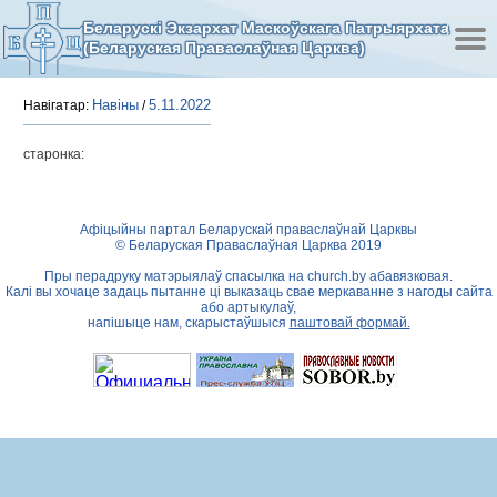
Беларускі Экзархат Маскоўскага Патрыярхата
(Беларуская Праваслаўная Царква)
Навіны
5.11.2022
Навігатар:
/
старонка:
Афіцыйны партал Беларускай праваслаўнай Царквы
© Беларуская Праваслаўная Царква 2019
Пры перадруку матэрыялаў спасылка на
church.by
абавязковая.
Калі вы хочаце задаць пытанне ці выказаць свае меркаванне з нагоды сайта
або артыкулаў,
напішыце нам, скарыстаўшыся
паштовай формай.