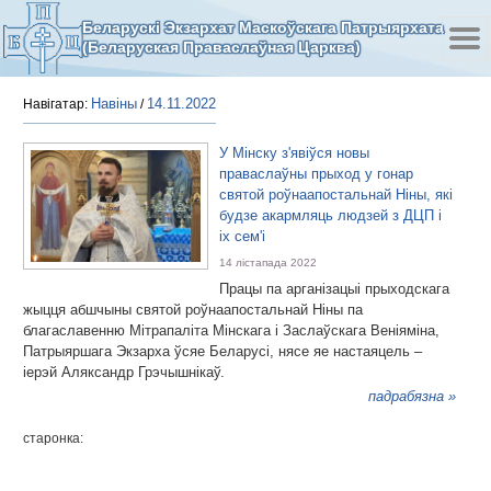
Беларускі Экзархат Маскоўскага Патрыярхата
(Беларуская Праваслаўная Царква)
Навіны
14.11.2022
Навігатар:
/
У Мінску з'явіўся новы
праваслаўны прыход у гонар
святой роўнаапостальнай Ніны, які
будзе акармляць людзей з ДЦП і
іх сем'і
14 лістапада 2022
Працы па арганізацыі прыходскага
жыцця абшчыны святой роўнаапостальнай Ніны па
благаславенню Мітрапаліта Мінскага і Заслаўскага Веніяміна,
Патрыяршага Экзарха ўсяе Беларусі, нясе яе настаяцель –
іерэй Аляксандр Грэчышнікаў.
падрабязна »
старонка: