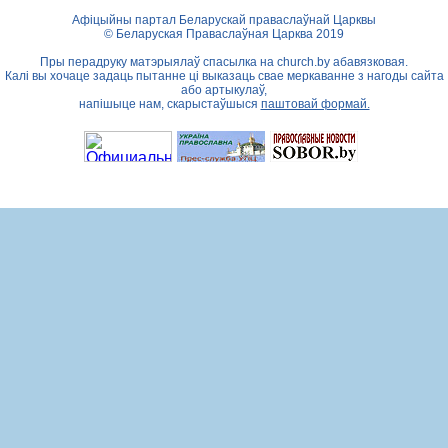
Афіцыйны партал Беларускай праваслаўнай Царквы
© Беларуская Праваслаўная Царква 2019
Пры перадруку матэрыялаў спасылка на
church.by
абавязковая.
Калі вы хочаце задаць пытанне ці выказаць свае меркаванне з нагоды сайта
або артыкулаў,
напішыце нам, скарыстаўшыся
паштовай формай.