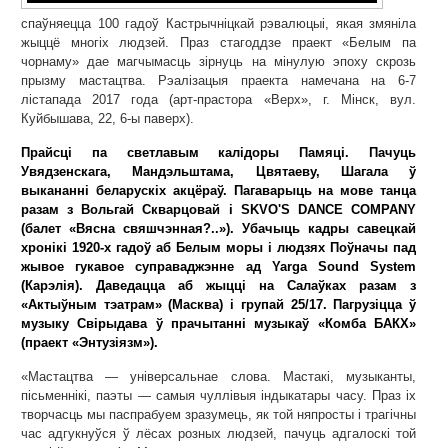
спаўняецца 100 гадоў Кастрычніцкай рэвалюцыі, якая змяніла
жыццё многіх людзей. Праз стагоддзе праект «Белым па
чорнаму» дае магчымасць зірнуць на мінулую эпоху скрозь
прызму мастацтва. Рэалізацыя праекта намечана на 6-7
лістапада 2017 года (арт-прастора «Верх», г. Мінск, вул.
Куйбышава, 22, 6-ы паверх).
Прайсці па светлавым калідоры Памяці. Пачуць
Увядзенскага, Мандэльштама, Цвятаеву, Шагала ў
выкананні беларускіх акцёраў. Пагаварыць на мове танца
разам з Вольгай Скварцовай і SKVO'S DANCE COMPANY
(балет «Вясна свяшчэнная?..»). Убачыць кадры савецкай
хронікі 1920-х гадоў аб Белым моры і людзях Поўначы пад
жывое гукавое суправаджэнне ад Yarga Sound System
(Карэлія). Даведацца аб жыцці на Салаўках разам з
«Актыўным тэатрам» (Масква) і групай 25/17. Пагрузіцца ў
музыку Свірыдава ў прачытанні музыкаў «Комба БАКХ»
(праект «Энтузіязм»).
«Мастацтва — універсальнае слова. Мастакі, музыканты,
пісьменнікі, паэты — самыя чуллівыя індыкатары часу. Праз іх
творчасць мы паспрабуем зразумець, як той няпросты і трагічны
час адгукнуўся ў лёсах розных людзей, пачуць адгалоскі той