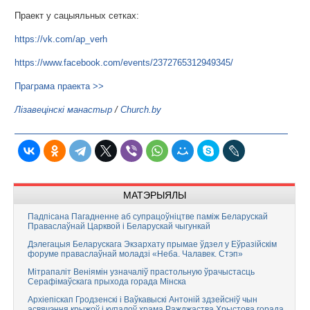
Праект у сацыяльных сетках:
https://vk.com/ap_verh
https://www.facebook.com/events/2372765312949345/
Праграма праекта >>
Лізавецінскі манастыр
/
Church.by
МАТЭРЫЯЛЫ
Падпісана Пагадненне аб супрацоўніцтве паміж Беларускай
Праваслаўнай Царквой і Беларускай чыгункай
Дэлегацыя Беларускага Экзархату прымае ўдзел у Еўразійскім
форуме праваслаўнай моладзі «Неба. Чалавек. Стэп»
Мітрапаліт Веніямін узначаліў прастольную ўрачыстасць
Серафімаўскага прыхода горада Мінска
Архіепіскап Гродзенскі і Ваўкавыскі Антоній здзейсніў чын
асвячэння крыжоў і купалоў храма Ражджаства Хрыстова горада