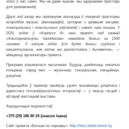
эпохі ў нас саміх. Мы не даем ацэнак, мы адкрываем прастору
для разважанняў.
Другі год запар мы прапануем апынуцца ў творчай прасторы
асяроддзя музыкі, фатаграфій, гутарак з цікавымі гасцямі,
тэатральных і пластычных уяўленняў і шмат чаго іншага. У
2016 годзе ў «Корпусе 8» наш праект пад назвай
«Альтэрнатыўны панядзелак» наведала больш за 1500
чалавек. У гэтым годзе ўсё будзе больш сур'ёзна і
канцэптуальна, але гэтак жа разнастайна і дынамічна», —
абяцаюць арганізатары праекта.
Праграма атрымалася насычаная. Будуць дзейнічаць некалькі
пляцовак, сярод якіх — музычная, тэатральная, лекцыйная,
дзіцячая.
Традыцыйна ў праекце прымуць удзел выхаванцы дзіцячага і
дарослага псіханеўралагічных інтэрнатаў — у якасці гасцей і
аўтараў мастацкай выставы.
Акрэдытацыя журналістаў:
+375 (29) 186 80 24 (інакіня Іаана)
Сайт праекта «Белым па чорнаму»:
http://fest.obitel-minsk.by