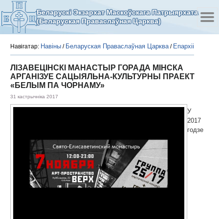
Беларускі Экзархат Маскоўскага Патрыярхата
(Беларуская Праваслаўная Царква)
Навіны
Беларуская Праваслаўная Царква
Епархіі
Навігатар:
/
/
ЛІЗАВЕЦІНСКІ МАНАСТЫР ГОРАДА МІНСКА
АРГАНІЗУЕ САЦЫЯЛЬНА-КУЛЬТУРНЫ ПРАЕКТ
«БЕЛЫМ ПА ЧОРНАМУ»
31 кастрычніка 2017
У
2017
годзе