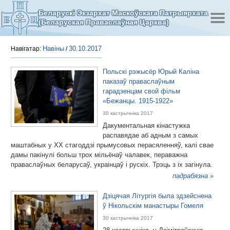
Беларускі Экзархат Маскоўскага Патрыярхата
(Беларуская Праваслаўная Царква)
Навіны
30.10.2017
Навігатар:
/
Польскі рэжысёр Юрый Каліна
паказаў праваслаўным
гарадзенцам свой фільм
«Бежанцы. 1915-1922»
30 кастрычніка 2017
Дакументальная кінастужка
распавядае аб адным з самых
маштабных у ХХ стагоддзі прымусовых перасяленняў, калі свае
дамы пакінулі больш трох мільёнаў чалавек, пераважна
праваслаўных беларусаў, украінцаў і рускіх. Трэць з іх загінула.
падрабязна »
Дзіцячая Літургія была здзейснена
ў Нікольскім манастыры Гомеля
30 кастрычніка 2017