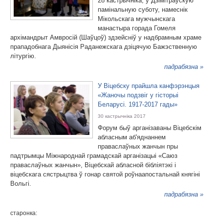
28 кастрычніка, у Дзімітраўскую
памінальную суботу, намеснік
Мікольскага мужчынскага
манастыра горада Гомеля
архімандрыт Амвросій (Шаўцоў) здзейсніў у надбрамным храме
прападобнага Дыянісія Раданежскага дзіцячую Бажэственную
літургію.
падрабязна »
У Віцебску прайшла канфэрэнцыя
«Жаночы подзвіг у гісторыі
Беларусі. 1917-2017 гады»
30 кастрычніка 2017
Форум быў арганізаваны Віцебскім
абласным аб'яднаннем
праваслаўных жанчын пры
падтрымцы Міжнароднай грамадскай арганізацыі «Саюз
праваслаўных жанчын», Віцебскай абласной бібліятэкі і
віцебскага сястрыцтва ў гонар святой роўнаапостальнай княгіні
Вольгі.
падрабязна »
старонка: