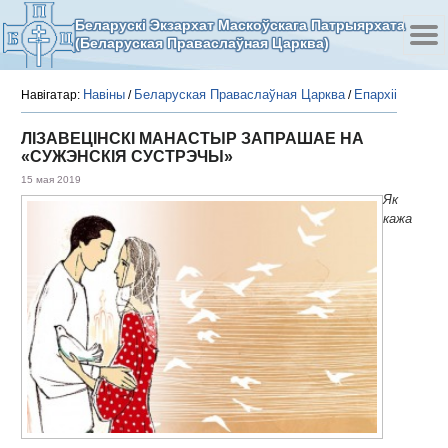
Беларускі Экзархат Маскоўскага Патрыярхата
(Беларуская Праваслаўная Царква)
Навіны
Беларуская Праваслаўная Царква
Епархіі
Навігатар:
/
/
ЛІЗАВЕЦІНСКІ МАНАСТЫР ЗАПРАШАЕ НА
«СУЖЭНСКІЯ СУСТРЭЧЫ»
15 мая 2019
Як
кажа