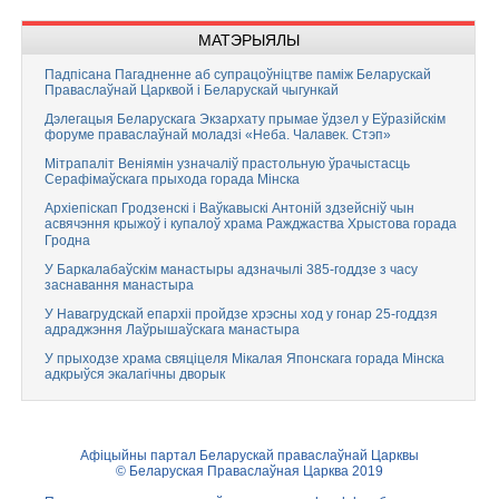
МАТЭРЫЯЛЫ
Падпісана Пагадненне аб супрацоўніцтве паміж Беларускай
Праваслаўнай Царквой і Беларускай чыгункай
Дэлегацыя Беларускага Экзархату прымае ўдзел у Еўразійскім
форуме праваслаўнай моладзі «Неба. Чалавек. Стэп»
Мітрапаліт Веніямін узначаліў прастольную ўрачыстасць
Серафімаўскага прыхода горада Мінска
Архіепіскап Гродзенскі і Ваўкавыскі Антоній здзейсніў чын
асвячэння крыжоў і купалоў храма Ражджаства Хрыстова горада
Гродна
У Баркалабаўскім манастыры адзначылі 385-годдзе з часу
заснавання манастыра
У Навагрудскай епархіі пройдзе хрэсны ход у гонар 25-годдзя
адраджэння Лаўрышаўскага манастыра
У прыходзе храма свяціцеля Мікалая Японскага горада Мінска
адкрыўся экалагічны дворык
Афіцыйны партал Беларускай праваслаўнай Царквы
© Беларуская Праваслаўная Царква 2019