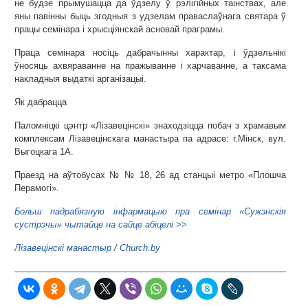
не будзе прымушацца да ўдзелу ў рэлігійных таінствах, але
яны павінны быць згодныя з удзелам праваслаўнага святара ў
працы семінара і хрысціянскай асновай праграмы.
Праца семінара носіць дабрачынны характар, і ўдзельнікі
ўносяць ахвяраванне на пражыванне і харчаванне, а таксама
накладныя выдаткі арганізацыі.
Як дабрацца
Паломніцкі цэнтр «Лізавецінскі» знаходзіцца побач з храмавым
комплексам Лізавецінскага манастыра па адрасе: г.Мінск, вул.
Выгоцкага 1А.
Праезд на аўтобусах № № 18, 26 ад станцыі метро «Плошча
Перамогі».
Больш падрабязную інфармацыю пра семінар «Сужэнскія
сустрэчы» чытайце на сайце абіцелі >>
Лізавецінскі манастыр
/
Church.by