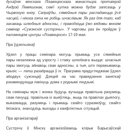
духаўнік мінскага Лізавецінскага манастыра протаіерэй
Андрэй Лемяшонак, сем'і хутка можна будзе запісваць у
Чырвоную кнігу. Сапраўды, сямейныя пары распадаюцца ўсё
часцей, і нікога гэта не робіць шчаслівым. Як раз для таго, каб
захаваць шлюбныя адносіны, і праводзіцца ўжо вядомы многім
семінар «Сужэнскія сустрэчы».
У чарговы раз ён пройдзе ў
паломніцкім цэнтры «Лізавецінскі» 17-19 мая.
Пра ўдзельнікаў
Удзел у працы семінара могуць прымаць усе сямейныя
пары незалежна ад узросту і стажу шлюбнага жыцця: шчасныя
пары змогуць абнавіць свае адносіны, а тыя, што перажываюць
крызіс — лепш разабрацца ў іх. Праграма прадугледжвае ўдзел
абодвух сужэнцаў. Дзяцей на час правядзення заняткаў
рэкамендуецца пакінуць дома з роднымі людзьмі.
На семінары муж і жонка будуць вучыцца правільна разумець
свае пачуцці, правільна іх выяўляць, жыць па правілах дыялогу,
выказвацца, разумець і прымаць свайго суразмоўцу, свайго
блізкага, знаходзіць выхады з канфліктных сітуацый.
Пра арганізатараў
Сустрэчу ў Мінску арганізоўваюць клірык Барысаўскай