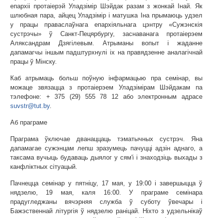
епархіі протаіерэй Уладзімір Шэйдак разам з жонкай Інай. Як
шлюбная пара, айцец Уладзімір і матушка Іна прымаюць удзел
у працы праваслаўнага епархіяльнага цэнтру «Сужэнскія
сустрэчы» ў Санкт-Пецярбургу, заснаванага протаіерэем
Аляксандрам Дзягілевым. Атрыманы вопыт і жаданне
дапамагчы іншым падштурхнулі іх на правядзенне аналагічнай
працы ў Мінску.
Каб атрымаць больш поўную інфармацыю пра семінар, вы
можаце звязацца з протаіерэем Уладзімірам Шэйдакам па
тэлефоне: + 375 (29) 555 78 12 або электронным адрасе
suvstr@tut.by
.
Аб праграме
Праграма ўключае дванаццаць тэматычных сустрэч. Яна
дапамагае сужэнцам лепш зразумець пачуцці адзін аднаго, а
таксама вучыць будаваць дыялог у сям'і і знаходзіць выхады з
канфліктных сітуацый.
Пачнецца семінар у пятніцу, 17 мая, у 19:00 і завершыцца ў
нядзелю, 19 мая, каля 16:00. У праграме семінара
прадугледжаны вячэрняя служба ў суботу ўвечары і
Бажэственнай літургія ў нядзелю раніцай. Ніхто з удзельнікаў