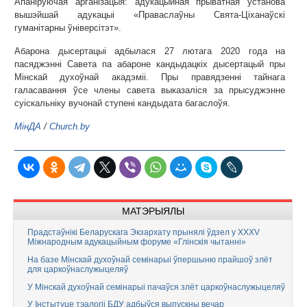
Апаніруючая арганізацыя: адукацыйная прыватная ўстанова
вышэйшай адукацыі «Праваслаўны Свята-Ціханаўскі
гуманітарны ўніверсітэт».
Абарона дысертацыі адбылася 27 лютага 2020 года на
пасяджэнні Савета па абароне кандыдацкіх дысертацый пры
Мінскай духоўнай акадэміі. Пры правядзенні тайнага
галасавання ўсе члены савета выказаліся за прысуджэнне
суіскальніку вучонай ступені кандыдата багаслоўя.
МінДА
/
Church.by
МАТЭРЫЯЛЫ
Прадстаўнікі Беларускага Экзархату прынялі ўдзел у XXXV
Міжнародным адукацыйным форуме «Глінскія чытанні»
На базе Мінскай духоўнай семінарыі ўпершыню прайшоў злёт
для царкоўнаслужыцеляў
У Мінскай духоўнай семінарыі пачаўся злёт царкоўнаслужыцеляў
У Інстытуце тэалогіі БДУ адбыўся выпускны вечар