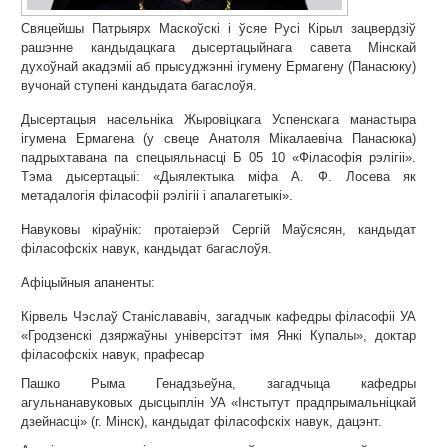
Свяцейшы Патрыярх Маскоўскі і ўсяе Русі Кірыл зацвердзіў
рашэнне кандыдацкага дысертацыйнага савета Мінскай
духоўнай акадэміі аб прысуджэнні ігумену Ермагену (Панасюку)
вучонай ступені кандыдата багаслоўя.
Дысертацыя насельніка Жыровіцкага Успенскага манастыра
ігумена Ермагена (у свеце Анатоля Мікалаевіча Панасюка)
падрыхтавана па спецыяльнасці Б 05 10 «Філасофія рэлігіі».
Тэма дысертацыі: «Дыялектыка міфа А. Ф. Лосева як
метадалогія філасофіі рэлігіі і апалагетыкі».
Навуковы кіраўнік: протаіерэй Сергій Маўсясян, кандыдат
філасофскіх навук, кандыдат багаслоўя.
Афіцыйныя апаненты:
Кірвель Чэслаў Станіслававіч, загадчык кафедры філасофіі УА
«Гродзенскі дзяржаўны універсітэт імя Янкі Купалы», доктар
філасофскіх навук, прафесар
Пашко Рыма Генадзьеўна, загадчыца кафедры
агульнанавуковых дысцыплін УА «Інстытут прадпрымальніцкай
дзейнасці» (г. Мінск), кандыдат філасофскіх навук, дацэнт.