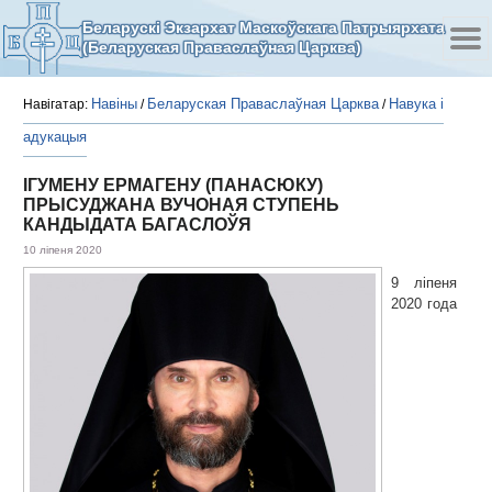
Беларускі Экзархат Маскоўскага Патрыярхата
(Беларуская Праваслаўная Царква)
Навіны
Беларуская Праваслаўная Царква
Навука і
Навігатар:
/
/
адукацыя
ІГУМЕНУ ЕРМАГЕНУ (ПАНАСЮКУ)
ПРЫСУДЖАНА ВУЧОНАЯ СТУПЕНЬ
КАНДЫДАТА БАГАСЛОЎЯ
10 ліпеня 2020
9 ліпеня
2020 года