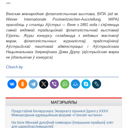
***
Венская міжнародная філатэлістычная выстава, ВІПА (ад ім.
Wiener Internationale Postwertzeichen-Ausstellung, WIPA)
праходзіць у сталіцы Аўстрыі — Вене з 1881 года і з'яўляецца
самай вядомай традыцыйнай філатэлістычнай выставай
Еўропы. Журы конкурсу складаецца з вядомых мастакоў
марак, філатэлістычных журналістаў, прадстаўнікоў
Аўстрыйскай паштовай адміністрацыі і Аўстрыйскага
Нацыянальнага дзяржаўнага Дома Друку (аўстрыйская марка
не ўдзельнічае ў конкурсе).
Church.by
МАТЭРЫЯЛЫ
Прадстаўнікі Беларускага Экзархату прынялі ўдзел у XXXV
Міжнародным адукацыйным форуме «Глінскія чытанні»
На базе Мінскай духоўнай семінарыі ўпершыню прайшоў злёт
для царкоўнаслужыцеляў