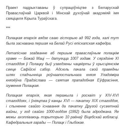
Праект падрыхтаваны ў супрацоўніцтве з Беларускай
Праваслаўнай Царквой і Мінскай духоўнай акадэміяй імя
свяціцеля Кірыла Тураўскага.
***
Полацкая епархія вядзе сваю гісторыю ад 992 года, калі тут
была заснавана першая на Белай Русі епіскапская кафедра.
Летапіснае згадванне аб першым праваслаўным полацкім
храме — Божай Маці — датуецца 1007 годам. У сярэдзіне ХІ
стагоддзя ў Полацку быў узведзены чацвёрты ў хрысціянскім
свеце Сафійскі сабор. Адсюль пачала свой праведны
шлях спадчынніца роўнаапостальнага князя Уладзіміра
князёўна Прадзіслава — святая прападобная Еўфрасіння,
ігумення Полацкая.
Полацкая епархія, якая перажыла і росквіт у XIV-XVI
стагоддзях, і ўніяцтва ў канцы XVI — пачатку XIX стагоддзя,
і спыненне свайго існавання да пачатку Другой сусветнай
вайны, у год свайго 1000-годдзя (1992) была адроджана. Яе
межы ахопліваюць тэрыторыю 10 раёнаў Віцебскай вобласці.
Кафедральныя гарады — Полацк і Глыбокае.