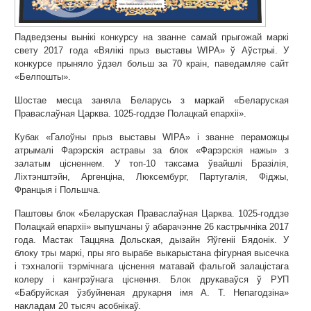
Падведзены вынікі конкурсу на званне самай прыгожай маркі
свету 2017 года «Вялікі прыз выставы WIPA» ў Аўстрыі. У
конкурсе прыняло ўдзел больш за 70 краін, паведамляе сайт
«Белпошты».
Шостае месца заняла Беларусь з маркай «Беларуская
Праваслаўная Царква. 1025-годдзе Полацкай епархіі».
Кубак «Галоўны прыз выставы WIPA» і званне пераможцы
атрымалі Фарэрскія астравы за блок «Фарэрскія нажы» з
залатым цісненнем. У топ-10 таксама ўвайшлі Бразілія,
Ліхтэнштэйн, Аргенціна, Люксембург, Партугалія, Фіджы,
Францыя і Польшча.
Паштовы блок «Беларуская Праваслаўная Царква. 1025-годдзе
Полацкай епархіі» выпушчаны ў абарачэнне 26 кастрычніка 2017
года. Мастак Таццяна Дольская, дызайн Яўгеніі Бядонік. У
блоку тры маркі, пры яго вырабе выкарыстана фігурная высечка
і тэхналогіі тэрмічнага ціснення матавай фальгой залацістага
колеру і кангрэўнага ціснення. Блок друкаваўся ў РУП
«Бабруйская ўзбуйненая друкарня імя А. Т. Непагодзіна»
накладам 20 тысяч асобнікаў.