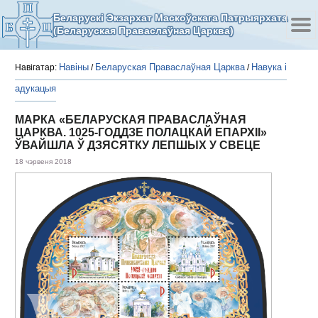
Беларускі Экзархат Маскоўскага Патрыярхата
(Беларуская Праваслаўная Царква)
Навіны
Беларуская Праваслаўная Царква
Навука і
Навігатар:
/
/
адукацыя
МАРКА «БЕЛАРУСКАЯ ПРАВАСЛАЎНАЯ
ЦАРКВА. 1025-ГОДДЗЕ ПОЛАЦКАЙ ЕПАРХІІ»
ЎВАЙШЛА Ў ДЗЯСЯТКУ ЛЕПШЫХ У СВЕЦЕ
18 чэрвеня 2018