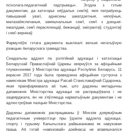
псіхолага-педагагічнай падтрымцы». Згодна з гэтым
дакументам, да катэгорыі няўдалых сем'яў, якія патрабуюць
павышанай увагі, аднесены шматдзетныя, няпоўныя,
малазабяспечаныя, замяшчальныя сем'і, сем'і з дзецьмі-
інвалідамі, сем'і перасяленцаў, бежанцаў, эмігрантаў, студэнтаў
і сем'і вернікаў.
Фармулёўкі гэтага дакумента выклікалі вельмі негатыўную
рэакцыю беларускага грамадства.
Сінадальны аддзел па рэлігійнай адукацыі і катэхізацыі
Беларускай Праваслаўнай Царквы звярнуўся за афіцыйнымі
тлумачэннямі ў Міністэрства адукацыі Рэспублікі Беларусь. 11
верасня 2017 года была праведзена афіцыйная сустрэча з
намеснікам Міністра адукацыі Раісай Станіславаўнай Сідарэнка,
якая праінфармавала аб тым, што дадзены метадычны
дапаможнік Міністэрства адукацыі не распрацоўвала і не
зацвярджала, ён не з'яўляецца нарматыўным дакументам і не
адлюстроўвае пазіцыю Міністэрства.
Дадзены дапаможнік распрацаваны ў Мінскім дзяржаўным
педагагічным універсітэце пры ўдзеле аддзела адукацыі,
спорту і турызму Капыльскага райвыканкама як навуковая
праца. Аб гэтай «навуковай» дзейнасці не апавяшчаліся