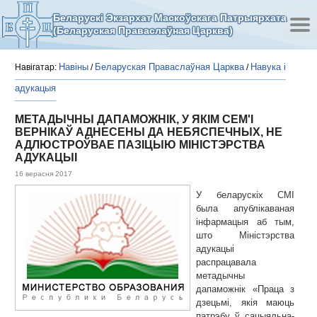
Беларускі Экзархат Маскоўскага Патрыярхата
(Беларуская Праваслаўная Царква)
Навіны
Беларуская Праваслаўная Царква
Навука і
Навігатар:
/
/
адукацыя
МЕТАДЫЧНЫ ДАПАМОЖНІК, У ЯКІМ СЕМ'І
ВЕРНІКАЎ АДНЕСЕНЫ ДА НЕБЯСПЕЧНЫХ, НЕ
АДЛЮСТРОЎВАЕ ПАЗІЦЫЮ МІНІСТЭРСТВА
АДУКАЦЫІ
16 верасня 2017
У беларускіх СМІ
была апублікаваная
інфармацыя аб тым,
што Міністэрства
адукацыі
распрацавала
метадычны
дапаможнік «Праца з
дзецьмі, якія маюць
патрэбу ў сацыяльна-