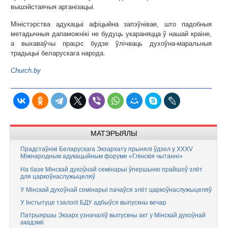
вышэйстаячыя арганізацыі.
Міністэрства адукацыі афіцыйна запэўнівае, што падобныя
метадычныя дапаможнікі не будуць укараняцца ў нашай краіне,
а выхаваўчы працэс будзе ўлічваць духоўна-маральныя
традыцыі беларускага народа.
Church.by
МАТЭРЫЯЛЫ
Прадстаўнікі Беларускага Экзархату прынялі ўдзел у XXXV
Міжнародным адукацыйным форуме «Глінскія чытанні»
На базе Мінскай духоўнай семінарыі ўпершыню прайшоў злёт
для царкоўнаслужыцеляў
У Мінскай духоўнай семінарыі пачаўся злёт царкоўнаслужыцеляў
У Інстытуце тэалогіі БДУ адбыўся выпускны вечар
Патрыяршы Экзарх узначаліў выпускны акт у Мінскай духоўнай
акадэміі