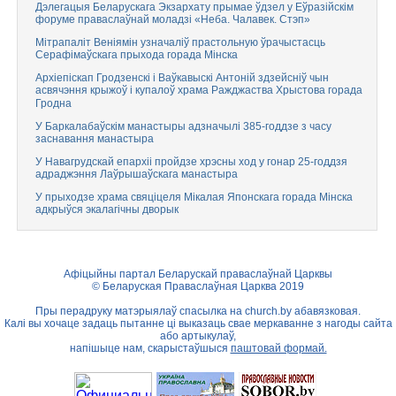
Дэлегацыя Беларускага Экзархату прымае ўдзел у Еўразійскім
форуме праваслаўнай моладзі «Неба. Чалавек. Стэп»
Мітрапаліт Веніямін узначаліў прастольную ўрачыстасць
Серафімаўскага прыхода горада Мінска
Архіепіскап Гродзенскі і Ваўкавыскі Антоній здзейсніў чын
асвячэння крыжоў і купалоў храма Ражджаства Хрыстова горада
Гродна
У Баркалабаўскім манастыры адзначылі 385-годдзе з часу
заснавання манастыра
У Навагрудскай епархіі пройдзе хрэсны ход у гонар 25-годдзя
адраджэння Лаўрышаўскага манастыра
У прыходзе храма свяціцеля Мікалая Японскага горада Мінска
адкрыўся экалагічны дворык
Афіцыйны партал Беларускай праваслаўнай Царквы
© Беларуская Праваслаўная Царква 2019
Пры перадруку матэрыялаў спасылка на
church.by
абавязковая.
Калі вы хочаце задаць пытанне ці выказаць свае меркаванне з нагоды сайта
або артыкулаў,
напішыце нам, скарыстаўшыся
паштовай формай.