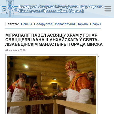
Беларускі Экзархат Маскоўскага Патрыярхата
(Беларуская Праваслаўная Царква)
Навіны
Беларуская Праваслаўная Царква
Епархіі
Навігатар:
/
/
МІТРАПАЛІТ ПАВЕЛ АСВЯЦІЎ ХРАМ У ГОНАР
СВЯЦІЦЕЛЯ ІААНА ШАНХАЙСКАГА Ў СВЯТА-
ЛІЗАВЕЦІНСКІМ МАНАСТЫРЫ ГОРАДА МІНСКА
02 чэрвеня 2019
2