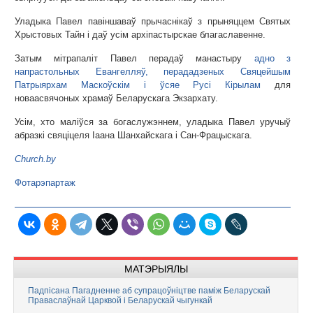
Уладыка Павел павіншаваў прычаснікаў з прыняццем Святых
Хрыстовых Тайн і даў усім архіпастырскае благаславенне.
Затым мітрапаліт Павел перадаў манастыру
адно з
напрастольных Евангелляў, перададзеных Свяцейшым
Патрыярхам Маскоўскім і ўсяе Русі Кірылам
для
новаасвячоных храмаў Беларускага Экзархату.
Усім, хто маліўся за богаслужэннем, уладыка Павел уручыў
абразкі свяціцеля Іаана Шанхайскага і Сан-Фрацыскага.
Church.by
Фотарэпартаж
МАТЭРЫЯЛЫ
Падпісана Пагадненне аб супрацоўніцтве паміж Беларускай
Праваслаўнай Царквой і Беларускай чыгункай