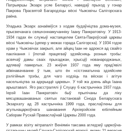
Патрыяршы Экзарх усяе Беларусі, наведаў прыход у гонар
Пакрова Прасвятой Багародзіцы вёскі Чыжэвічы Салігорскага
раёна.
Уладыка Экзарх азнаёміўся з ходам будаўніцтва дома-музея,
прысвечанага свяшчэннамучанніку Іаану Панкратовічу. У 1913-
1934 гадах ён служыў настаяцелем Свята-Пакроўскай царквы
вёскі Чыжэвічы (цяпер у межах горада Салігорска). У 1934 годзе
храм у Чыжэвічах закрылі, але айцец Іаан не адрокся ад свайго
паклікання і ўпотай працягваў здзяйсняць розныя трэбы:
асвячаў дамы сваіх прыхаджан, хрысціў нованароджаных,
адпяваў памерлых. 23 жніўня 1937 года яму прад'явілі
абвінавачванне ў тым, што ён «сістэматычна здзяйсняе
рэлігійныя трэбы, для чаго ходзіць па вёсках і агітуе
насельніцтва за адкрыццё царквы». У той жа дзень айца Іаана
арыштавалі. Яго расстралялі ў Слуцку 6 кастрычніка 1937 года.
Іерэй Іаан Панкратовіч быў прылічаны да ліку
мясцовашанаваных святых пастановай Сінода Беларускага
Экзархату ад 28 кастрычніка 1999 года, праслаўлены для
агульнацаркоўнага шанавання Архіерэйскім юбілейным
Саборам Рускай Праваслаўнай Царквы 2000 года.
У рамках візіту мітрапаліт Веніямін таксама агледзеў царкоўна-
гістарычны музей Слуцка-Салігорскай епархіі, якому 21 верасня