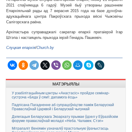
2021 спаўняецца 6 гадоў. Музей быў утвораны рашэннем
Епархіяльнай рады ад 7 верасня 2015 года на базе духоўна-
адукацыйнага цэнтра Пакроўскага прыхода вёскі Чыжэвічы
Салігорскага раёна.
Архіпастыра суправаджалі сакратар епархіі пратаіерэй Ігар
Штэпа і настаяцель прыхода іерэй Генадзь Пашкевіч.
Слуцкая епархія
/
Church.by
МАТЭРЫЯЛЫ
У рэабілітацыйным цэнтры «Анастасіс» пройдзе семінар-
сустрэча «Бяда ў сям'і: дапамога ёсць»
Падпісана Пагадненне аб супрацоўніцтве паміж Беларускай
Праваслаўнай Царквой і Беларускай чыгункай
Дэлегацыя Беларускага Экзархату прымае ўдзел у Еўразійскім
форуме праваслаўнай моладзі «Неба. Чалавек. Стэп»
Мітрапаліт Веніямін узначаліў прастольную ўрачыстасць