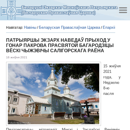
Беларускі Экзархат Маскоўскага Патрыярхата
(Беларуская Праваслаўная Царква)
Навіны
Беларуская Праваслаўная Царква
Епархіі
Навігатар:
/
/
ПАТРЫЯРШЫ ЭКЗАРХ НАВЕДАЎ ПРЫХОД У
ГОНАР ПАКРОВА ПРАСВЯТОЙ БАГАРОДЗІЦЫ
ВЁСКІ ЧЫЖЭВІЧЫ САЛІГОРСКАГА РАЁНА
16 жніўня 2021
15 жніўня
2021
года, у
Нядзелю
8-ю
пасля
Пяцідзесятніцы, мітрапаліт Мінскі і Заслаўскі Веніямін,