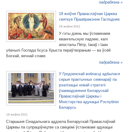
падрабязна »
19 жніўня Праваслаўная Царква
святкуе Праабражэнне Гасподняе
19 жніўня 2021
У гэты дзень мы ўспамінаем
евангельскую падзею, калі
апосталы Пётр, Іакаў і Іаан
убачылі Госпада Іісуса Хрыста пераўтвораным — ва ўсёй
Боскай, вечнай славе.
падрабязна »
У Гродзенскай вобласці адбылася
серыя практычных семінараў па
рэалізацыі новай стратэгіі
ўзаемадзеяння Беларускай
Праваслаўнай Царквы і
Міністэрства адукацыі Рэспублікі
Беларусь
19 жніўня 2021
Старшыня Сінадальнага аддзела Беларускай Праваслаўнай
Царквы па супрацоўніцтве са свецкімі ўстановамі адукацыі