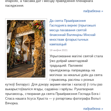
епархіях, а таксама дат і месцаў правядзення пленарнага
пасяджэння.
падрабязна »
Да свята Праабражэння
Гасподняга вернікі ўпрыгожылі
месца пахавання святой
блажэннай Валянціны Мінскай
мноствам фларыстычных
кампазіцый
19 жніўня 2021
Упрыгожванне магілкі святой стала
ўжо добрай шматгадовай
традыцыяй. Паломнікі
прыязджаюць папрацаваць на
могілках за некалькі дзён да свята
і прывозяць расліны з розных
куткоў Беларусі. Для дэкору акрамя кветак і каласоў ў гэты раз
выкарыстоўваліся ягады, садавіна і гарбузы. Рукатворная
прыгажосць, створаная да свята Праабражэння Госпада Бога і
Спаса нашага Іісуса Хрыста — у рэпартажы фатографа Вольгі
Вячорка.
падрабязна »