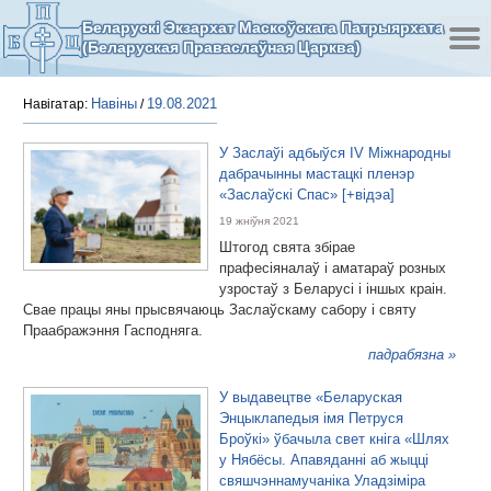
Беларускі Экзархат Маскоўскага Патрыярхата
(Беларуская Праваслаўная Царква)
Навіны
19.08.2021
Навігатар:
/
У Заслаўі адбыўся IV Міжнародны
дабрачынны мастацкі пленэр
«Заслаўскі Спас» [+відэа]
19 жніўня 2021
Штогод свята збірае
прафесіяналаў і аматараў розных
узростаў з Беларусі і іншых краін.
Свае працы яны прысвячаюць Заслаўскаму сабору і святу
Праабражэння Гасподняга.
падрабязна »
У выдавецтве «Беларуская
Энцыклапедыя імя Петруся
Броўкі» ўбачыла свет кніга «Шлях
у Нябёсы. Апавяданні аб жыцці
свяшчэннамучаніка Уладзіміра