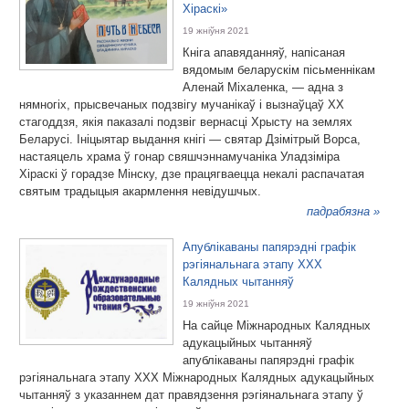
Хіраскі»
19 жніўня 2021
Кніга апавяданняў, напісаная
вядомым беларускім пісьменнікам
Аленай Міхаленка, — адна з
нямногіх, прысвечаных подзвігу мучанікаў і вызнаўцаў ХХ
стагоддзя, якія паказалі подзвіг вернасці Хрысту на землях
Беларусі. Ініцыятар выдання кнігі — святар Дзімітрый Ворса,
настаяцель храма ў гонар свяшчэннамучаніка Уладзіміра
Хіраскі ў горадзе Мінску, дзе працягваецца некалі распачатая
святым традыцыя акармлення невідушчых.
падрабязна »
Апублікаваны папярэдні графік
рэгіянальнага этапу ХХХ
Калядных чытанняў
19 жніўня 2021
На сайце Міжнародных Калядных
адукацыйных чытанняў
апублікаваны папярэдні графік
рэгіянальнага этапу XXX Міжнародных Калядных адукацыйных
чытанняў з указаннем дат правядзення рэгіянальнага этапу ў