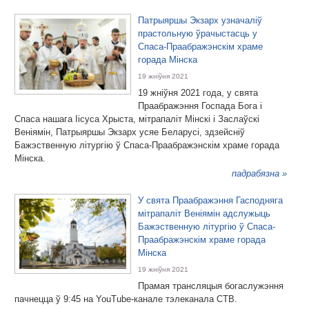
Патрыяршы Экзарх узначаліў
прастольную ўрачыстасць у
Спаса-Праабражэнскім храме
горада Мінска
19 жніўня 2021
19 жніўня 2021 года, у свята
Праабражэння Госпада Бога і
Спаса нашага Іісуса Хрыста, мітрапаліт Мінскі і Заслаўскі
Веніямін, Патрыяршы Экзарх усяе Беларусі, здзейсніў
Бажэственную літургію ў Спаса-Праабражэнскім храме горада
Мінска.
падрабязна »
У свята Праабражэння Гасподняга
мітрапаліт Веніямін адслужыць
Бажэственную літургію ў Спаса-
Праабражэнскім храме горада
Мінска
19 жніўня 2021
Прамая трансляцыя богаслужэння
пачнецца ў 9:45 на YouTube-канале тэлеканала СТВ.