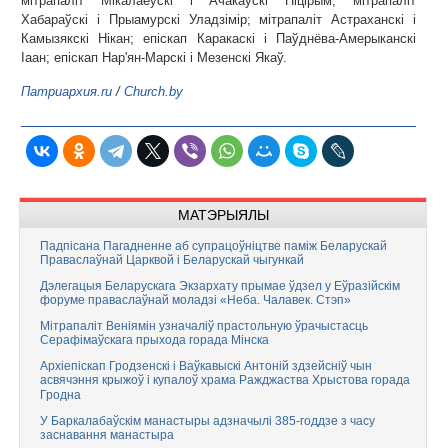
мітрапаліт Мікалаеўскі і Ачакаўскі Піцірым; мітрапаліт
Хабараўскі і Прыамурскі Уладзімір; мітрапаліт Астраханскі і
Камызякскі Нікан; епіскап Каракаскі і Паўднёва-Амерыканскі
Іаан; епіскап Нар'ян-Марскі і Мезенскі Якаў.
Патриархия.ru
/
Church.by
МАТЭРЫЯЛЫ
Падпісана Пагадненне аб супрацоўніцтве паміж Беларускай
Праваслаўнай Царквой і Беларускай чыгункай
Дэлегацыя Беларускага Экзархату прымае ўдзел у Еўразійскім
форуме праваслаўнай моладзі «Неба. Чалавек. Стэп»
Мітрапаліт Веніямін узначаліў прастольную ўрачыстасць
Серафімаўскага прыхода горада Мінска
Архіепіскап Гродзенскі і Ваўкавыскі Антоній здзейсніў чын
асвячэння крыжоў і купалоў храма Ражджаства Хрыстова горада
Гродна
У Баркалабаўскім манастыры адзначылі 385-годдзе з часу
заснавання манастыра