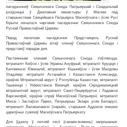
пасяджэнняў Свяшчэннага Сінода Патрыяршай і Сінадальнай
рэзідэнцыі ў Данілавым манастыры ў Маскве пад
старшынствам Свяцейшага Патрыярха Маскоўскага і ўсяе Русі
Кірыла пачалося чарговае пасяджэнне Свяшчэннага Сінода
Рускай Праваслаўнай Царквы.
Перад пачаткам пасяджэння Прадстаяцель Рускай
Праваслаўнай Царквы вітаў членаў Свяшчэннага Сінода і
прадставіў парадак дня.
Пастаяннымі членамі Свяшчэннага Сінода з'яўляюцца:
мітрапаліт Кіеўскі і ўсяе Украіны Ануфрый; мітрапаліт Круціцкі і
Каломенскі Ювеналій; мітрапаліт Кішынёўскі і ўсяе Малдовы
Уладзімір; мітрапаліт Астанайскі і Казахстанскі Аляксандр,
кіраўнік Мітрапалічай акругі ў Рэспубліцы Казахстан; мітрапаліт
Ташкенцкі і Узбекістанскі Вікенцій, кіраўнік Сярэднеазіяцкай
мітрапалічай акругі; мітрапаліт Санкт-Пецярбургскі і Ладажскі
Варсанофій, кіраўнік спраў Маскоўскай Патрыярхіі; мітрапаліт
Мінскі і Заслаўскі Павел, Патрыяршы Экзарх усяе Беларусі;
мітрапаліт Валакаламскі Іларыён, старшыня Аддзела знешніх
царкоўных сувязяў Маскоўскага Патрыярхату.
Для ўдзелу ў летняй сесіі (сакавік-жнівень) запрошаныя: