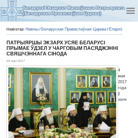
Беларускі Экзархат Маскоўскага Патрыярхата
(Беларуская Праваслаўная Царква)
Навіны
Беларуская Праваслаўная Царква
Епархіі
Навігатар:
/
/
ПАТРЫЯРШЫ ЭКЗАРХ УСЯЕ БЕЛАРУСІ
ПРЫМАЕ ЎДЗЕЛ У ЧАРГОВЫМ ПАСЯДЖЭННІ
СВЯШЧЭННАГА СІНОДА
04 мая 2017
4
мая
2017
года
ў
зале